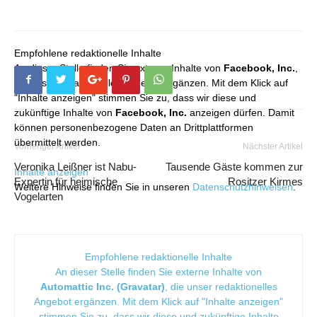
Empfohlene redaktionelle Inhalte
An dieser Stelle finden Sie externe Inhalte von
Facebook, Inc.
,
die unser redaktionelles Angebot ergänzen. Mit dem Klick auf
"Inhalte anzeigen" stimmen Sie zu, dass wir diese und
zukünftige Inhalte von
Facebook, Inc.
anzeigen dürfen. Damit
können personenbezogene Daten an Drittplattformen
übermittelt werden.
Vorheriger Artikel
Nächster Artikel
Veronika Leißner ist Nabu-
Tausende Gäste kommen zur
Inhalte anzeigen
Expertin für heimische
Rositzer Kirmes
Weitere Hinweise finden Sie in unseren
Datenschutzhinweisen
.
Vogelarten
Empfohlene redaktionelle Inhalte
An dieser Stelle finden Sie externe Inhalte von
Automattic Inc. (Gravatar)
, die unser redaktionelles
Angebot ergänzen. Mit dem Klick auf "Inhalte anzeigen"
stimmen Sie zu, dass wir diese und zukünftige Inhalte