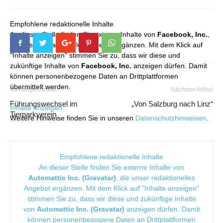
Empfohlene redaktionelle Inhalte
An dieser Stelle finden Sie externe Inhalte von
Facebook, Inc.
,
die unser redaktionelles Angebot ergänzen. Mit dem Klick auf
"Inhalte anzeigen" stimmen Sie zu, dass wir diese und
zukünftige Inhalte von
Facebook, Inc.
anzeigen dürfen. Damit
können personenbezogene Daten an Drittplattformen
übermittelt werden.
Vorheriger Artikel
Nächster Artikel
Führungswechsel im
„Von Salzburg nach Linz“
Inhalte anzeigen
Tierparkverein
Weitere Hinweise finden Sie in unseren
Datenschutzhinweisen
.
Empfohlene redaktionelle Inhalte
An dieser Stelle finden Sie externe Inhalte von
Automattic Inc. (Gravatar)
, die unser redaktionelles
Angebot ergänzen. Mit dem Klick auf "Inhalte anzeigen"
stimmen Sie zu, dass wir diese und zukünftige Inhalte
von
Automattic Inc. (Gravatar)
anzeigen dürfen. Damit
können personenbezogene Daten an Drittplattformen