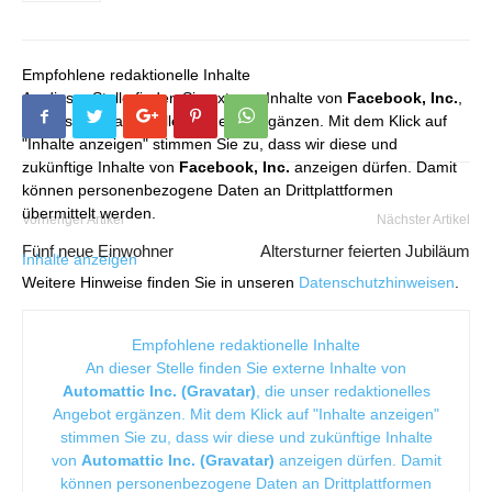
Empfohlene redaktionelle Inhalte
An dieser Stelle finden Sie externe Inhalte von
Facebook, Inc.
,
die unser redaktionelles Angebot ergänzen. Mit dem Klick auf
"Inhalte anzeigen" stimmen Sie zu, dass wir diese und
zukünftige Inhalte von
Facebook, Inc.
anzeigen dürfen. Damit
können personenbezogene Daten an Drittplattformen
übermittelt werden.
Vorheriger Artikel
Nächster Artikel
Fünf neue Einwohner
Altersturner feierten Jubiläum
Inhalte anzeigen
Weitere Hinweise finden Sie in unseren
Datenschutzhinweisen
.
Empfohlene redaktionelle Inhalte
An dieser Stelle finden Sie externe Inhalte von
Automattic Inc. (Gravatar)
, die unser redaktionelles
Angebot ergänzen. Mit dem Klick auf "Inhalte anzeigen"
stimmen Sie zu, dass wir diese und zukünftige Inhalte
von
Automattic Inc. (Gravatar)
anzeigen dürfen. Damit
können personenbezogene Daten an Drittplattformen