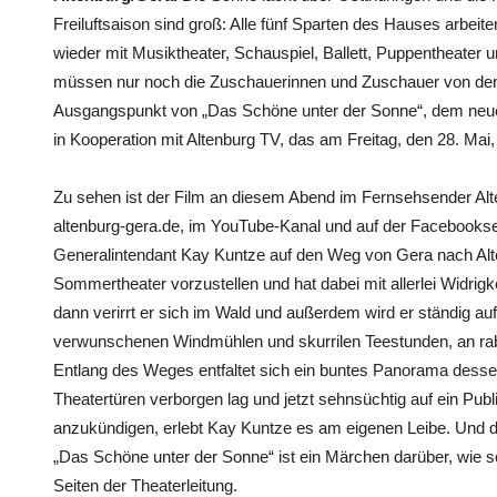
Freiluftsaison sind groß: Alle fünf Sparten des Hauses arbei
wieder mit Musiktheater, Schauspiel, Ballett, Puppentheater
müssen nur noch die Zuschauerinnen und Zuschauer von dem
Ausgangspunkt von „Das Schöne unter der Sonne“, dem neue
in Kooperation mit Altenburg TV, das am Freitag, den 28. Mai,
Zu sehen ist der Film an diesem Abend im Fernsehsender Alt
altenburg-gera.de, im YouTube-Kanal und auf der Facebookse
Generalintendant Kay Kuntze auf den Weg von Gera nach Alt
Sommertheater vorzustellen und hat dabei mit allerlei Widrig
dann verirrt er sich im Wald und außerdem wird er ständig auf
verwunschenen Windmühlen und skurrilen Teestunden, an rab
Entlang des Weges entfaltet sich ein buntes Panorama dessen
Theatertüren verborgen lag und jetzt sehnsüchtig auf ein Pu
anzukündigen, erlebt Kay Kuntze es am eigenen Leibe. Und 
„Das Schöne unter der Sonne“ ist ein Märchen darüber, wie 
Seiten der Theaterleitung.