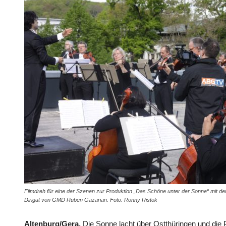
Filmdreh für eine der Szenen zur Produktion „Das Schöne unter der Sonne“ mit 
Dirigat von GMD Ruben Gazarian. Foto: Ronny Ristok
Altenburg/Gera.
Die Sonne lacht über Ostthüringen und die 