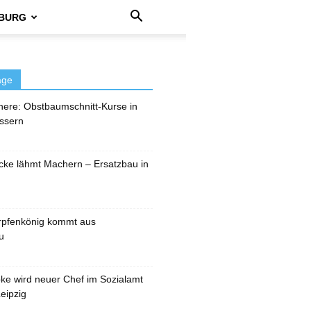
BURG
äge
here: Obstbaumschnitt-Kurse in
ssern
cke lähmt Machern – Ersatzbau in
rpfenkönig kommt aus
u
pke wird neuer Chef im Sozialamt
eipzig