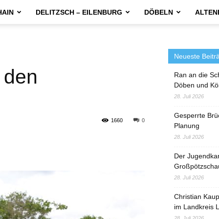
HAIN
DELITZSCH – EILENBURG
DÖBELN
ALTEN
Neueste Beitr
n den
Ran an die Sc
Döben und Kö
28. Juli 2026
Gesperrte Brü
1660
0
Planung
28. Juli 2026
Der Jugendka
Großpötzscha
28. Juli 2026
Christian Kau
im Landkreis L
28. Juli 2026