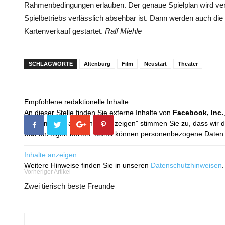
Rahmenbedingungen erlauben. Der genaue Spielplan wird verö
Spielbetriebs verlässlich absehbar ist. Dann werden auch di
Kartenverkauf gestartet.
Ralf Miehle
SCHLAGWORTE
Altenburg
Film
Neustart
Theater
Empfohlene redaktionelle Inhalte
An dieser Stelle finden Sie externe Inhalte von
Facebook, Inc.
Mit dem Klick auf "Inhalte anzeigen" stimmen Sie zu, dass wir 
Inc.
anzeigen dürfen. Damit können personenbezogene Daten an
Inhalte anzeigen
Weitere Hinweise finden Sie in unseren
Datenschutzhinweisen
.
Vorheriger Artikel
Zwei tierisch beste Freunde