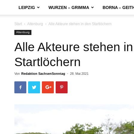
LEIPZIG
WURZEN – GRIMMA
BORNA – GEIT
Start
Altenburg
Alle Akteure stehen in den Startlöchern
Altenburg
Alle Akteure stehen i
Startlöchern
Von
Redaktion SachsenSonntag
-
28. Mai 2021