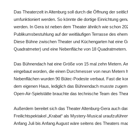
Das Theaterzelt in Altenburg soll durch die Öffnung der seitl
umfunktioniert werden. So könnte die dortige Einrichtung genu
werden. In Gera ist neben dem Theater ähnlich wie schon 20
Publikumsbestuhlung auf der weitläufigen Terrasse des ehem
Diese Bühne zwischen Theater und Küchengarten hat eine Gr
Quadratmeter) und eine Nebenfläche von 18 Quadratmetern.
Das Bühnendach hat eine Größe von 15 mal zehn Metern. A
eingebaut worden, die einen Durchmesser von neun Metern ha
Nebenflächen wurden 90 Bütec-Podeste verbaut. Fast die ko
dem eigenen Haus, lediglich das Bühnendach musste zugemi
Open-Air-Spielstätte brauchte das technische Team des The
Außerdem bereitet sich das Theater Altenburg-Gera auch da
Freilichtspektakel „Krabat“ als Mystery-Musical uraufzuführe
Anfang Juli bis Anfang August wäre seitens des Theaters ma