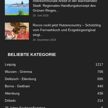
Interkommunale Arbeit in der wachsenden
Stadt: Regionales Handlungskonzept des
Grünen Ringes...
20. Juni 2018
Rocco rockt jetzt Hutzencountry – Schützling
vom Fernsehkoch und Erzgebirgsoriginal
singt...
26. Dezember 2018
BELIEBTE KATEGORIE
Leipzig
1217
Wurzen - Grimma
706
Delitzsch - Eilenburg
695
Borna - Geithain
440
Altenburg
436
Döbeln
214
25 Jahre SachsenSonntag
6