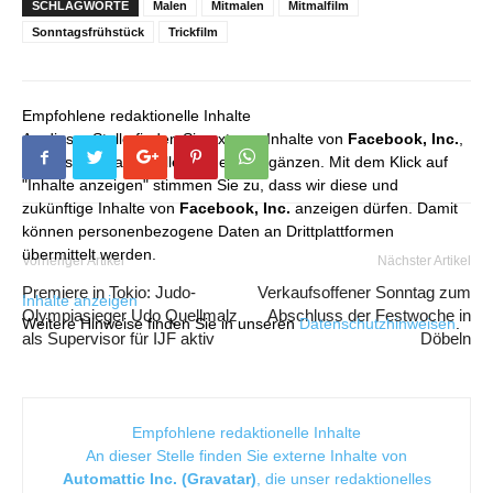
SCHLAGWORTE
Malen
Mitmalen
Mitmalfilm
Sonntagsfrühstück
Trickfilm
Empfohlene redaktionelle Inhalte
An dieser Stelle finden Sie externe Inhalte von
Facebook, Inc.
,
die unser redaktionelles Angebot ergänzen. Mit dem Klick auf
"Inhalte anzeigen" stimmen Sie zu, dass wir diese und
zukünftige Inhalte von
Facebook, Inc.
anzeigen dürfen. Damit
können personenbezogene Daten an Drittplattformen
übermittelt werden.
Vorheriger Artikel
Nächster Artikel
Premiere in Tokio: Judo-
Verkaufsoffener Sonntag zum
Inhalte anzeigen
Olympiasieger Udo Quellmalz
Abschluss der Festwoche in
Weitere Hinweise finden Sie in unseren
Datenschutzhinweisen
.
als Supervisor für IJF aktiv
Döbeln
Empfohlene redaktionelle Inhalte
An dieser Stelle finden Sie externe Inhalte von
Automattic Inc. (Gravatar)
, die unser redaktionelles