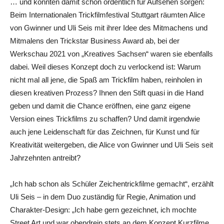
… und konnten damit schon ordentlich für Aufsehen sorgen:
Beim Internationalen Trickfilmfestival Stuttgart räumten Alice
von Gwinner und Uli Seis mit ihrer Idee des Mitmachens und
Mitmalens den Trickstar Business Award ab, bei der
Werkschau 2021 von „Kreatives Sachsen“ waren sie ebenfalls
dabei. Weil dieses Konzept doch zu verlockend ist: Warum
nicht mal all jene, die Spaß am Trickfilm haben, reinholen in
diesen kreativen Prozess? Ihnen den Stift quasi in die Hand
geben und damit die Chance eröffnen, eine ganz eigene
Version eines Trickfilms zu schaffen? Und damit irgendwie
auch jene Leidenschaft für das Zeichnen, für Kunst und für
Kreativität weitergeben, die Alice von Gwinner und Uli Seis seit
Jahrzehnten antreibt?
„Ich hab schon als Schüler Zeichentrickfilme gemacht“, erzählt
Uli Seis – in dem Duo zuständig für Regie, Animation und
Charakter-Design: „Ich habe gern gezeichnet, ich mochte
Street Art und war obendrein stets an dem Konzept Kurzfilme