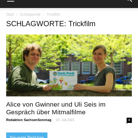
Start
Schlagworte
Trickfilm
SCHLAGWORTE: Trickfilm
Alice von Gwinner und Uli Seis im
Gespräch über Mitmalfilme
Redaktion SachsenSonntag
-
19. Juli 2021
0
Neueste Beiträge