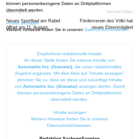
können personenbezogene Daten an Drittplattformen
übermittelt werden.
Vorheriger Artikel
Nächster Artikel
Neues Sportbad am Rabet
Förderverein des Völki hat
Inhalte anzeigen
öffnet am 11. August
neues Ehrenmitglied
Weitere Hinweise finden Sie in unseren
Datenschutzhinweisen
.
Empfohlene redaktionelle Inhalte
An dieser Stelle finden Sie externe Inhalte von
Automattic Inc. (Gravatar)
, die unser redaktionelles
Angebot ergänzen. Mit dem Klick auf "Inhalte anzeigen"
stimmen Sie zu, dass wir diese und zukünftige Inhalte
von
Automattic Inc. (Gravatar)
anzeigen dürfen. Damit
können personenbezogene Daten an Drittplattformen
übermittelt werden.
Inhalte anzeigen
Weitere Hinweise finden Sie in unseren
Datenschutzhinweisen
.
Redaktion SachsenSonntag