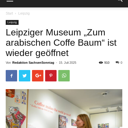
Start
Leipzig
Leipzig
Leipziger Museum „Zum
arabischen Coffe Baum“ ist
wieder geöffnet
Von
Redaktion SachsenSonntag
-
15. Juli 2025
910
0