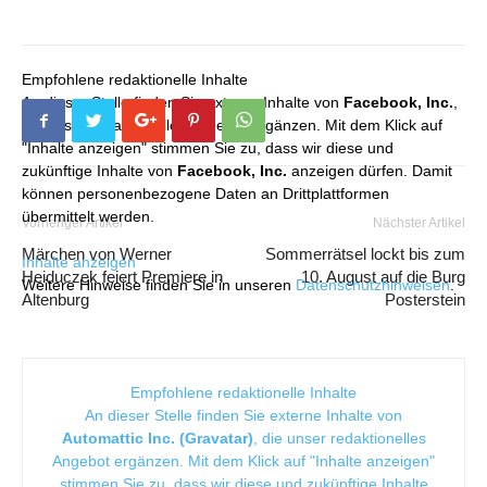
Empfohlene redaktionelle Inhalte
An dieser Stelle finden Sie externe Inhalte von
Facebook, Inc.
,
die unser redaktionelles Angebot ergänzen. Mit dem Klick auf
"Inhalte anzeigen" stimmen Sie zu, dass wir diese und
zukünftige Inhalte von
Facebook, Inc.
anzeigen dürfen. Damit
können personenbezogene Daten an Drittplattformen
übermittelt werden.
Vorheriger Artikel
Nächster Artikel
Märchen von Werner
Sommerrätsel lockt bis zum
Inhalte anzeigen
Heiduczek feiert Premiere in
10. August auf die Burg
Weitere Hinweise finden Sie in unseren
Datenschutzhinweisen
.
Altenburg
Posterstein
Empfohlene redaktionelle Inhalte
An dieser Stelle finden Sie externe Inhalte von
Automattic Inc. (Gravatar)
, die unser redaktionelles
Angebot ergänzen. Mit dem Klick auf "Inhalte anzeigen"
stimmen Sie zu, dass wir diese und zukünftige Inhalte