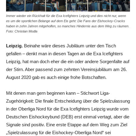
Immer wieder ein Rückhalt für die Exa Icefighters Leipzig und dies nicht nur, wenn
es um die sportlichen Belange auf dem Eis geht: Die Fans der Eishockey-Cracks
haben in zehn Jahren mitgeholfen, so manches Hindernis aus dem Weg zu räumen.
Foto: Christian Modla
Leipzig.
Beinahe wäre dieses Jubiläum unter den Tisch
gefallen – denkt man in diesen Tagen an die Exa Icefighters
Leipzig, hat man doch eher die ein oder andere Sorgenfalte auf
der Stirn. Aber passend zum zehnten Vereinsjubiläum am 26.
August 2020 gab es auch einige frohe Botschaften.
Mit denen man gern beginnen kann – Stichwort Liga-
Zugehörigkeit: Die finale Entscheidung über die Spielzulassung
in der Oberliga Nord für die Exa Icefighters Leipzig wurde vom
Deutschen Eishockeybund (DEB) erst einmal vertagt, aber die
Signale sind positiv. Eine erste Etappe auf dem Weg zum Ziel
„Spielzulassung für die Eishockey-Oberliga Nord“ sei