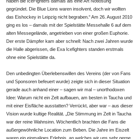
haben die IceFighters damals als eine Art Notlösung
gegründet. Die Blue Lions waren insolvent, doch wir wollten
das Eishockey in Leipzig nicht begraben.“ Am 26. August 2010
ging es los – damals mit der Spielstätte Messehalle 6 auf dem
alten Messegelände, angetrieben von einer großen Euphorie.
Der erste Dämpfer kam aber schnell: Nach zwei Jahren wurde
die Halle abgerissen, die Exa Icefighters standen erstmals
ohne eine Spielstätte da.
Den unbedingten Überlebenswillen des Vereins (der von Fans
und Sponsoren befeuert wurde) zeigte sich in dieser Situation
gerade auch anhand einer – sagen wir mal – unorthodoxen
Idee: Warum nicht ein Zelt aufbauen, am besten in Taucha und
mit einer Eisfläche ausstatten? Verrückt, aber war – aus dieser
Vision wurde kultige Realität. „Die Stimmung im Zelt in Taucha
war der reine Wahnsinn. Wöchentlich brachten die Fans die
außergewöhnliche Location zum Beben. Die Jahre im Eiszelt
waren ein einmaliges Erlebnis, an welches wir uns sehr gerne