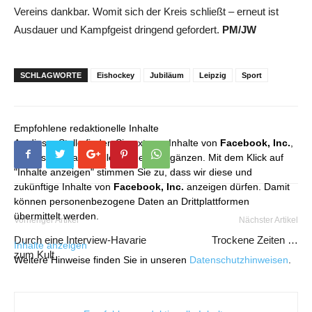
Vereins dankbar. Womit sich der Kreis schließt – erneut ist
Ausdauer und Kampfgeist dringend gefordert.
PM/JW
SCHLAGWORTE
Eishockey
Jubiläum
Leipzig
Sport
Empfohlene redaktionelle Inhalte
An dieser Stelle finden Sie externe Inhalte von
Facebook, Inc.
,
die unser redaktionelles Angebot ergänzen. Mit dem Klick auf
"Inhalte anzeigen" stimmen Sie zu, dass wir diese und
zukünftige Inhalte von
Facebook, Inc.
anzeigen dürfen. Damit
können personenbezogene Daten an Drittplattformen
übermittelt werden.
Vorheriger Artikel
Nächster Artikel
Durch eine Interview-Havarie
Trockene Zeiten …
Inhalte anzeigen
zum Kult
Weitere Hinweise finden Sie in unseren
Datenschutzhinweisen
.