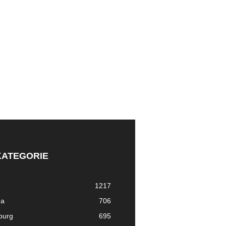
KATEGORIE
1217
ma
706
nburg
695