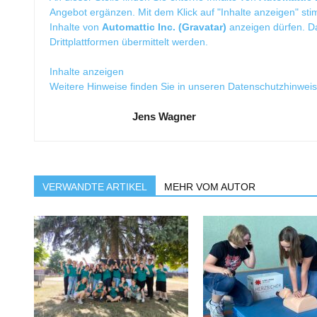
Angebot ergänzen. Mit dem Klick auf "Inhalte anzeigen" sti
Inhalte von
Automattic Inc. (Gravatar)
anzeigen dürfen. 
Drittplattformen übermittelt werden.
Inhalte anzeigen
Weitere Hinweise finden Sie in unseren
Datenschutzhinwei
Jens Wagner
VERWANDTE ARTIKEL
MEHR VOM AUTOR