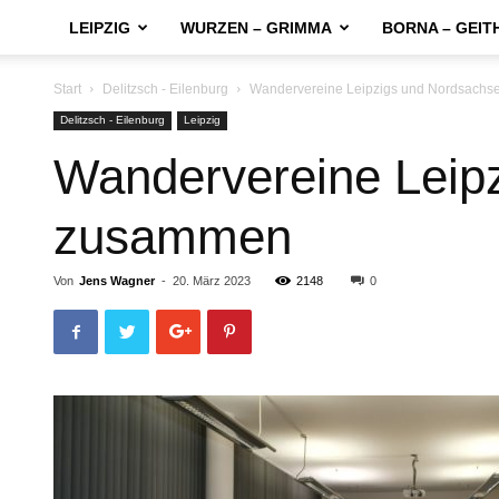
LEIPZIG
WURZEN – GRIMMA
BORNA – GEIT
Start
Delitzsch - Eilenburg
Wandervereine Leipzigs und Nordsachs
Delitzsch - Eilenburg
Leipzig
Wandervereine Leip
zusammen
Von
Jens Wagner
-
20. März 2023
2148
0