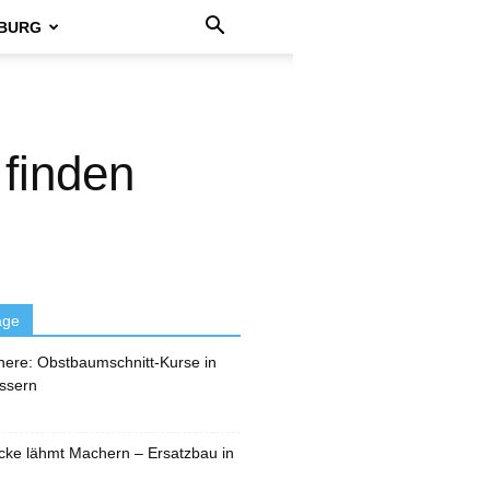
BURG
finden
äge
here: Obstbaumschnitt-Kurse in
ssern
cke lähmt Machern – Ersatzbau in