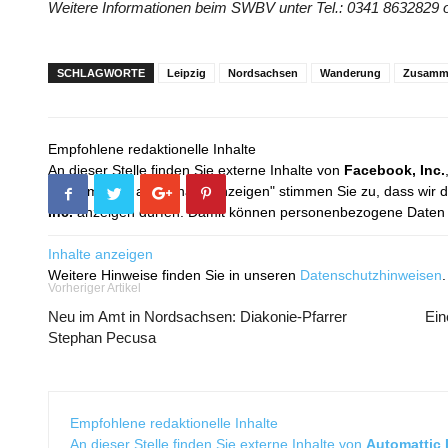
Weitere Informationen beim SWBV unter Tel.: 0341 8632829 o
SCHLAGWORTE
Leipzig
Nordsachsen
Wanderung
Zusamm
Empfohlene redaktionelle Inhalte
An dieser Stelle finden Sie externe Inhalte von
Facebook, Inc.
Mit dem Klick auf "Inhalte anzeigen" stimmen Sie zu, dass wir 
Inc.
anzeigen dürfen. Damit können personenbezogene Daten an
Inhalte anzeigen
Weitere Hinweise finden Sie in unseren
Datenschutzhinweisen
.
Vorheriger Artikel
Neu im Amt in Nordsachsen: Diakonie-Pfarrer
Ein
Stephan Pecusa
Empfohlene redaktionelle Inhalte
An dieser Stelle finden Sie externe Inhalte von
Automattic I