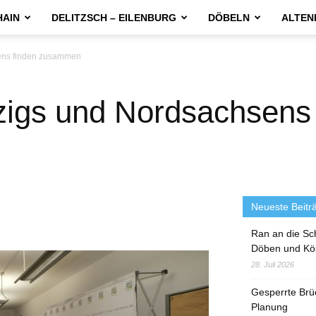
HAIN
DELITZSCH – EILENBURG
DÖBELN
ALTEN
ens finden zusammen
zigs und Nordsachsens 
Neueste Beitr
Ran an die Sc
Döben und Kö
28. Juli 2026
Gesperrte Brü
Planung