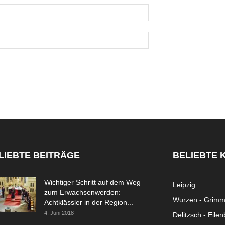
LIEBTE BEITRÄGE
BELIEBTE 
Wichtiger Schritt auf dem Weg
Leipzig
zum Erwachsenwerden:
Wurzen - Grim
Achtklässler in der Region...
4. Juni 2018
Delitzsch - Eile