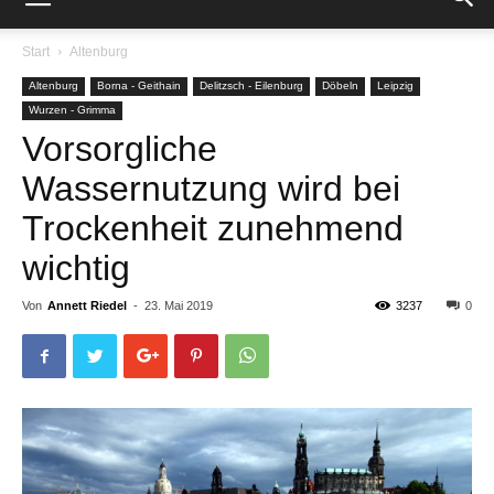
Start
Altenburg
Altenburg
Borna - Geithain
Delitzsch - Eilenburg
Döbeln
Leipzig
Wurzen - Grimma
Vorsorgliche
Wassernutzung wird bei
Trockenheit zunehmend
wichtig
Von
Annett Riedel
-
23. Mai 2019
3237
0