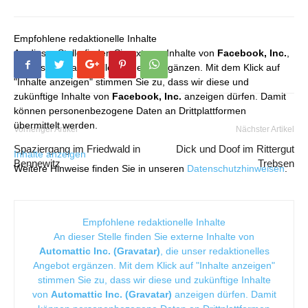
Empfohlene redaktionelle Inhalte
An dieser Stelle finden Sie externe Inhalte von
Facebook, Inc.
,
die unser redaktionelles Angebot ergänzen. Mit dem Klick auf
"Inhalte anzeigen" stimmen Sie zu, dass wir diese und
zukünftige Inhalte von
Facebook, Inc.
anzeigen dürfen. Damit
können personenbezogene Daten an Drittplattformen
übermittelt werden.
Vorheriger Artikel
Nächster Artikel
Spaziergang im Friedwald in
Dick und Doof im Rittergut
Inhalte anzeigen
Bennewitz
Trebsen
Weitere Hinweise finden Sie in unseren
Datenschutzhinweisen
.
Empfohlene redaktionelle Inhalte
An dieser Stelle finden Sie externe Inhalte von
Automattic Inc. (Gravatar)
, die unser redaktionelles
Angebot ergänzen. Mit dem Klick auf "Inhalte anzeigen"
stimmen Sie zu, dass wir diese und zukünftige Inhalte
von
Automattic Inc. (Gravatar)
anzeigen dürfen. Damit