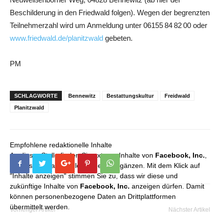
Beschilderung in den Friedwald folgen). Wegen der begrenzten
Teilnehmerzahl wird um Anmeldung unter 06155 84 82 00 oder
www.friedwald.de/planitzwald
gebeten.
PM
SCHLAGWORTE
Bennewitz
Bestattungskultur
Freidwald
Planitzwald
Empfohlene redaktionelle Inhalte
An dieser Stelle finden Sie externe Inhalte von
Facebook, Inc.
,
die unser redaktionelles Angebot ergänzen. Mit dem Klick auf
"Inhalte anzeigen" stimmen Sie zu, dass wir diese und
zukünftige Inhalte von
Facebook, Inc.
anzeigen dürfen. Damit
können personenbezogene Daten an Drittplattformen
übermittelt werden.
Vorheriger Artikel
Nächster Artikel