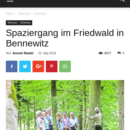
Start
Wurzen - Grimma
Wurzen - Grimma
Spaziergang im Friedwald in
Bennewitz
Von
Annett Riedel
-
22. Mai 2019
4077
0