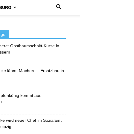
BURG
äge
here: Obstbaumschnitt-Kurse in
ssern
cke lähmt Machern – Ersatzbau in
rpfenkönig kommt aus
u
pke wird neuer Chef im Sozialamt
eipzig