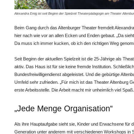
Alexandra Emig ist seit Beginn der Spielzeit Theaterpädagogin am Theater Altenbu
Beim Gang durch das Altenburger Theater fremdelt Alexandra 
hier nach wie vor an allen Ecken und Enden gebaut. „Da sieht
Da muss ich immer kucken, ob ich den richtigen Weg genom
Seit Beginn der aktuellen Spielzeit ist die 25-Jährige als Th
aktiv. Das Haus ist für sie keine fremde Institution. Schließlic
Bundesfreiwilligendienst abgeleistet. Und die gebürtige Altenb
Umfeld sehr zufrieden. „Für mich ist das Theater Altenburg G
erste Arbeitsstelle. Die Arbeit macht mir unheimlich viel Spaß.
„Jede Menge Organisation“
Als ihre Hauptaufgabe sieht sie, Kinder und Erwachsene für da
Generation unter anderem mit verschiedenen Workshops in S