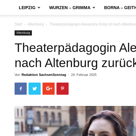
LEIPZIG
WURZEN – GRIMMA
BORNA – GEIT
Start
Altenburg
Theaterpädagogin Alexandra Emig ist nach Altenbur
Altenburg
Theaterpädagogin Ale
nach Altenburg zurüc
Von
Redaktion SachsenSonntag
-
24. Februar 2025