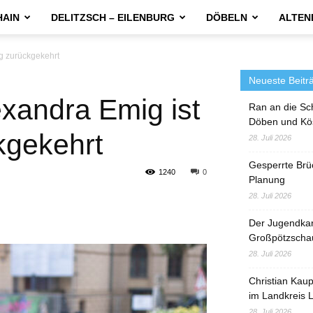
HAIN
DELITZSCH – EILENBURG
DÖBELN
ALTEN
g zurückgekehrt
Neueste Beitr
xandra Emig ist
Ran an die Sc
Döben und Kö
kgekehrt
28. Juli 2026
Gesperrte Brü
1240
0
Planung
28. Juli 2026
Der Jugendka
Großpötzscha
28. Juli 2026
Christian Kau
im Landkreis L
28. Juli 2026