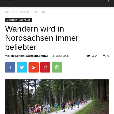
Start
Delitzsch - Eilenburg
Delitzsch - Eilenburg
Wandern wird in
Nordsachsen immer
beliebter
Von
Redaktion SachsenSonntag
-
3. März 2025
1114
0