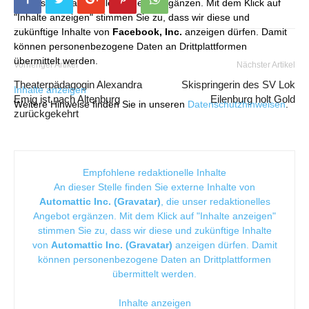
die unser redaktionelles Angebot ergänzen. Mit dem Klick auf
"Inhalte anzeigen" stimmen Sie zu, dass wir diese und
zukünftige Inhalte von
Facebook, Inc.
anzeigen dürfen. Damit
können personenbezogene Daten an Drittplattformen
übermittelt werden.
Vorheriger Artikel
Nächster Artikel
Theaterpädagogin Alexandra
Skispringerin des SV Lok
Inhalte anzeigen
Emig ist nach Altenburg
Eilenburg holt Gold
Weitere Hinweise finden Sie in unseren
Datenschutzhinweisen
.
zurückgekehrt
Empfohlene redaktionelle Inhalte
An dieser Stelle finden Sie externe Inhalte von
Automattic Inc. (Gravatar)
, die unser redaktionelles
Angebot ergänzen. Mit dem Klick auf "Inhalte anzeigen"
stimmen Sie zu, dass wir diese und zukünftige Inhalte
von
Automattic Inc. (Gravatar)
anzeigen dürfen. Damit
können personenbezogene Daten an Drittplattformen
übermittelt werden.
Inhalte anzeigen