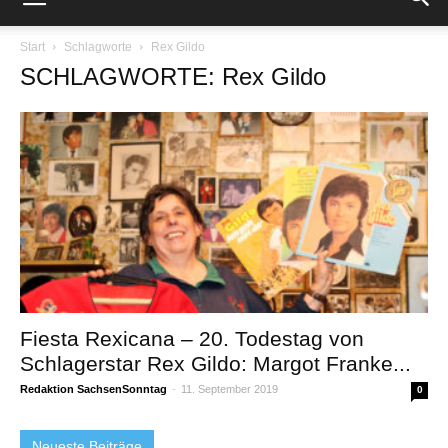
Start
Schlagworte
Rex Gildo
SCHLAGWORTE: Rex Gildo
Fiesta Rexicana – 20. Todestag von
Schlagerstar Rex Gildo: Margot Franke...
Redaktion SachsenSonntag
-
11. September 2019
0
Neueste Beiträge