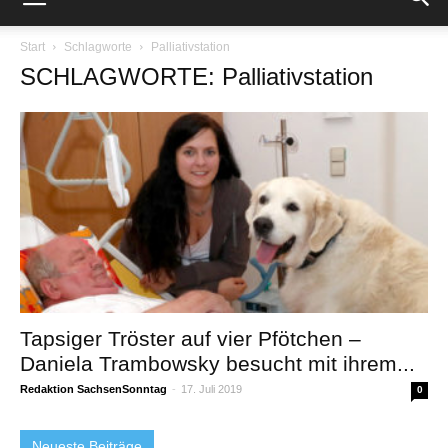
Start
Schlagworte
Palliativstation
SCHLAGWORTE: Palliativstation
Tapsiger Tröster auf vier Pfötchen –
Daniela Trambowsky besucht mit ihrem...
Redaktion SachsenSonntag
-
17. Juli 2019
0
Neueste Beiträge