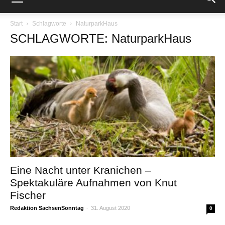
Start
Schlagworte
NaturparkHaus
SCHLAGWORTE: NaturparkHaus
Eine Nacht unter Kranichen –
Spektakuläre Aufnahmen von Knut
Fischer
Redaktion SachsenSonntag
-
31. August 2020
0