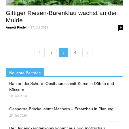
Giftiger Riesen-Bärenklau wächst an der
Mulde
Annett Riedel
-
17. Juli 2019
0
2
3
4
Neueste Beiträge
Ran an die Schere: Obstbaumschnitt-Kurse in Döben und
Kössern
28. Juli 2026
Gesperrte Brücke lähmt Machern – Ersatzbau in Planung
28. Juli 2026
Der Jugendkarpfenkönig kommt aus Großpötzschau