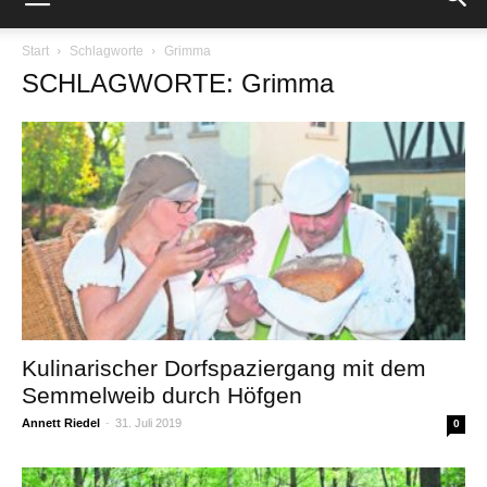
Start
Schlagworte
Grimma
SCHLAGWORTE: Grimma
Kulinarischer Dorfspaziergang mit dem
Semmelweib durch Höfgen
Annett Riedel
-
31. Juli 2019
0