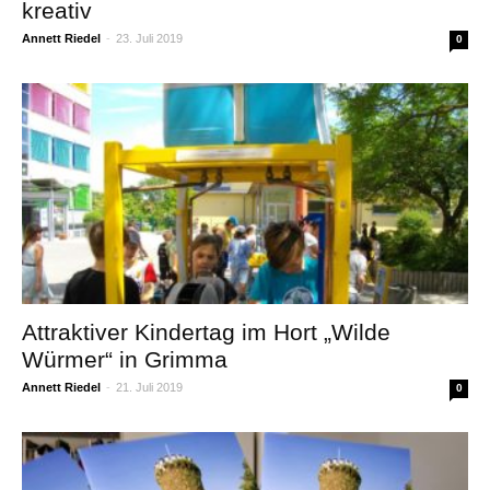
kreativ
Annett Riedel
-
23. Juli 2019
0
Attraktiver Kindertag im Hort „Wilde
Würmer“ in Grimma
Annett Riedel
-
21. Juli 2019
0