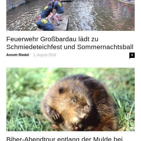
Feuerwehr Großbardau lädt zu
Schmiedeteichfest und Sommernachtsball
Annett Riedel
-
1. August 2019
0
Biber-Abendtour entlang der Mulde bei