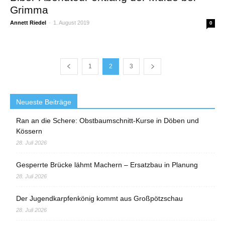
Grimma
Annett Riedel
-
1. August 2019
0
1
2
3
Neueste Beiträge
Ran an die Schere: Obstbaumschnitt-Kurse in Döben und
Kössern
28. Juli 2026
Gesperrte Brücke lähmt Machern – Ersatzbau in Planung
28. Juli 2026
Der Jugendkarpfenkönig kommt aus Großpötzschau
28. Juli 2026