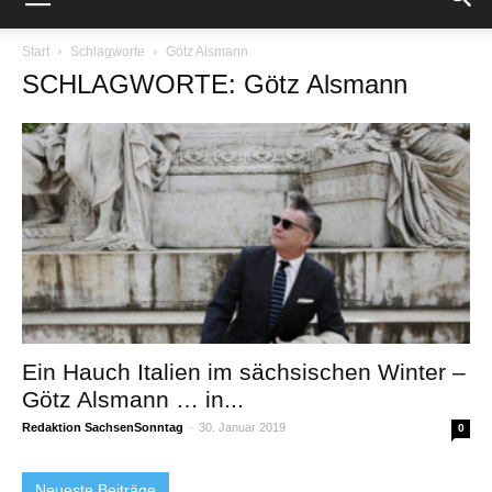
Start
Schlagworte
Götz Alsmann
SCHLAGWORTE: Götz Alsmann
Ein Hauch Italien im sächsischen Winter –
Götz Alsmann … in...
Redaktion SachsenSonntag
-
30. Januar 2019
0
Neueste Beiträge