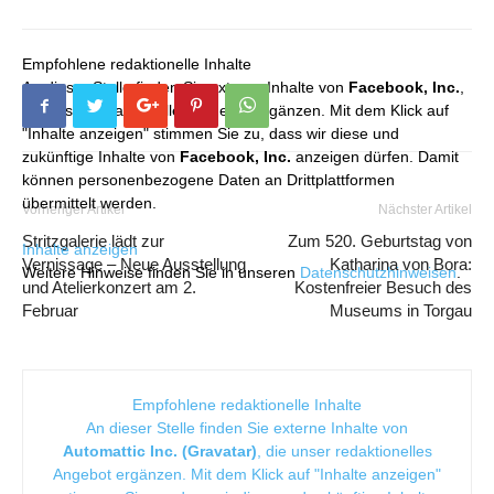
Empfohlene redaktionelle Inhalte
An dieser Stelle finden Sie externe Inhalte von
Facebook, Inc.
,
die unser redaktionelles Angebot ergänzen. Mit dem Klick auf
"Inhalte anzeigen" stimmen Sie zu, dass wir diese und
zukünftige Inhalte von
Facebook, Inc.
anzeigen dürfen. Damit
können personenbezogene Daten an Drittplattformen
übermittelt werden.
Vorheriger Artikel
Nächster Artikel
Stritzgalerie lädt zur
Zum 520. Geburtstag von
Inhalte anzeigen
Vernissage – Neue Ausstellung
Katharina von Bora:
Weitere Hinweise finden Sie in unseren
Datenschutzhinweisen
.
und Atelierkonzert am 2.
Kostenfreier Besuch des
Februar
Museums in Torgau
Empfohlene redaktionelle Inhalte
An dieser Stelle finden Sie externe Inhalte von
Automattic Inc. (Gravatar)
, die unser redaktionelles
Angebot ergänzen. Mit dem Klick auf "Inhalte anzeigen"