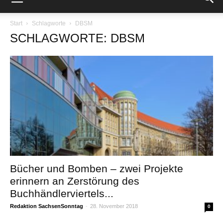
Start
Schlagworte
DBSM
SCHLAGWORTE: DBSM
Bücher und Bomben – zwei Projekte
erinnern an Zerstörung des
Buchhändlerviertels...
Redaktion SachsenSonntag
-
28. November 2018
0