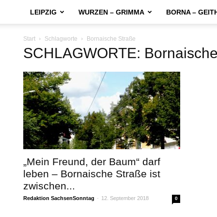
LEIPZIG
WURZEN – GRIMMA
BORNA – GEIT
Start
Schlagworte
Bornaische Straße
SCHLAGWORTE: Bornaische 
„Mein Freund, der Baum“ darf
leben – Bornaische Straße ist
zwischen...
Redaktion SachsenSonntag
-
12. September 2018
0