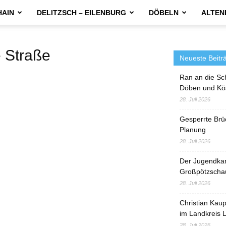
HAIN
DELITZSCH – EILENBURG
DÖBELN
ALTEN
Straße
Neueste Beitr
Ran an die Sc
Döben und Kö
28. Juli 2026
Gesperrte Brü
Planung
28. Juli 2026
Der Jugendka
Großpötzscha
28. Juli 2026
Christian Kau
im Landkreis L
28. Juli 2026