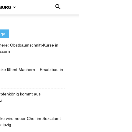
BURG
äge
here: Obstbaumschnitt-Kurse in
ssern
cke lähmt Machern – Ersatzbau in
rpfenkönig kommt aus
u
pke wird neuer Chef im Sozialamt
eipzig