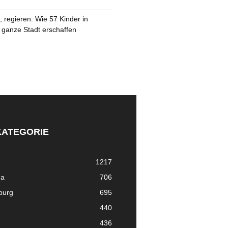
 regieren: Wie 57 Kinder in
 ganze Stadt erschaffen
KATEGORIE
1217
ma
706
nburg
695
440
436