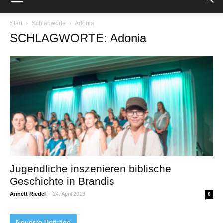
Start
Schlagworte
Adonia
SCHLAGWORTE: Adonia
Jugendliche inszenieren biblische
Geschichte in Brandis
Annett Riedel
-
24. April 2019
0
Neueste Beiträge