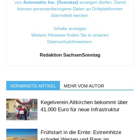
von
Automattic Inc. (Gravatar)
anzeigen dürfen. Damit
können personenbezogene Daten an Drittplattformen
übermittelt werden.
Inhalte anzeigen
Weitere Hinweise finden Sie in unseren
Datenschutzhinweisen
.
Redaktion SachsenSonntag
VERWANDTE ARTIKEL
MEHR VOM AUTOR
Kegelverein Altkirchen bekommt über
41.000 Euro für neue Infrastruktur
Frühstart in die Ernte: Extremhitze
schadet Weizen und Raps im