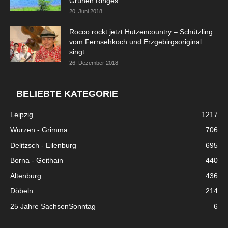
Grünen Ringes...
20. Juni 2018
Rocco rockt jetzt Hutzencountry – Schützling
vom Fernsehkoch und Erzgebirgsoriginal
singt...
26. Dezember 2018
BELIEBTE KATEGORIE
Leipzig
1217
Wurzen - Grimma
706
Delitzsch - Eilenburg
695
Borna - Geithain
440
Altenburg
436
Döbeln
214
25 Jahre SachsenSonntag
6