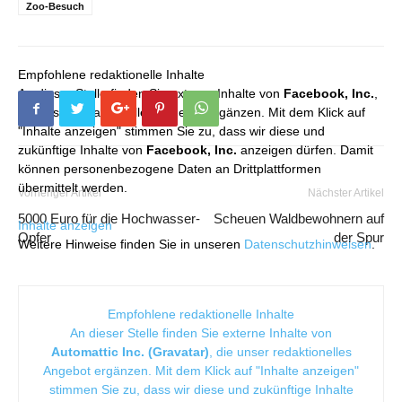
Zoo-Besuch
Empfohlene redaktionelle Inhalte
An dieser Stelle finden Sie externe Inhalte von
Facebook, Inc.
,
die unser redaktionelles Angebot ergänzen. Mit dem Klick auf
"Inhalte anzeigen" stimmen Sie zu, dass wir diese und
zukünftige Inhalte von
Facebook, Inc.
anzeigen dürfen. Damit
können personenbezogene Daten an Drittplattformen
übermittelt werden.
Vorheriger Artikel
Nächster Artikel
5000 Euro für die Hochwasser-
Scheuen Waldbewohnern auf
Inhalte anzeigen
Opfer
der Spur
Weitere Hinweise finden Sie in unseren
Datenschutzhinweisen
.
Empfohlene redaktionelle Inhalte
An dieser Stelle finden Sie externe Inhalte von
Automattic Inc. (Gravatar)
, die unser redaktionelles
Angebot ergänzen. Mit dem Klick auf "Inhalte anzeigen"
stimmen Sie zu, dass wir diese und zukünftige Inhalte