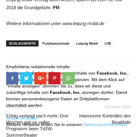
2018 die Grundgebühr.
PM
Weitere Informationen unter www.leipzig-mobil.de
SCHLAGWORTE
Funktaxizentrale
Leipzig Mobil
LVB
Empfohlene redaktionelle Inhalte
An dieser Stelle finden Sie externe Inhalte von
Facebook, Inc.
,
die unser redaktionelles Angebot ergänzen. Mit dem Klick auf
"Inhalte anzeigen" stimmen Sie zu, dass wir diese und
zukünftige Inhalte von
Facebook, Inc.
anzeigen dürfen. Damit
können personenbezogene Daten an Drittplattformen
übermittelt werden.
Vorheriger Artikel
Nächster Artikel
Erfolg verlangt nach mehr: Drei
Intensivere Kontrollen des
Inhalte anzeigen
Wochen gab es volles
Bioabfalls
Weitere Hinweise finden Sie in unseren
Datenschutzhinweisen
.
Programm beim TdJW-
Sommertheater