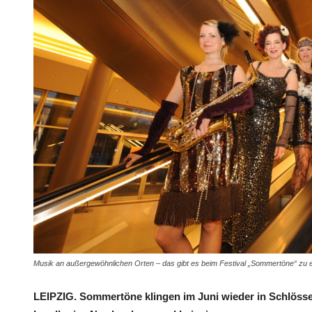
Musik an außergewöhnlichen Orten – das gibt es beim Festival „Sommertöne“ zu e
LEIPZIG. Sommertöne klingen im Juni wieder in Schlöss