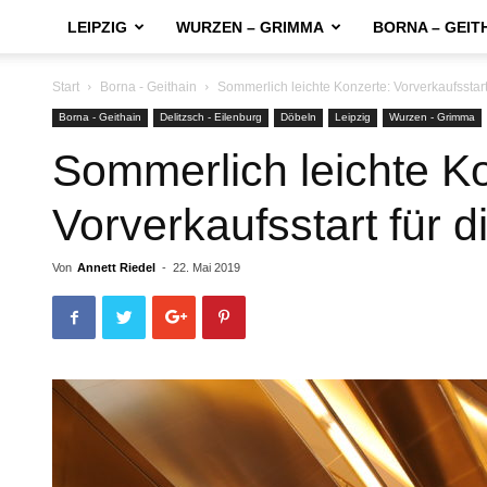
LEIPZIG
WURZEN – GRIMMA
BORNA – GEIT
Start
Borna - Geithain
Sommerlich leichte Konzerte: Vorverkaufsstar
Borna - Geithain
Delitzsch - Eilenburg
Döbeln
Leipzig
Wurzen - Grimma
Sommerlich leichte K
Vorverkaufsstart für
Von
Annett Riedel
-
22. Mai 2019