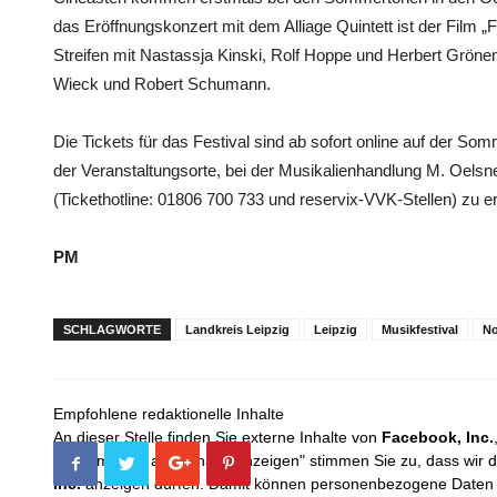
das Eröffnungskonzert mit dem Alliage Quintett ist der Film „
Streifen mit Nastassja Kinski, Rolf Hoppe und Herbert Gröne
Wieck und Robert Schumann.
Die Tickets für das Festival sind ab sofort online auf der So
der Veranstaltungsorte, bei der Musikalienhandlung M. Oelsne
(Tickethotline: 01806 700 733 und reservix-VVK-Stellen) zu e
PM
SCHLAGWORTE
Landkreis Leipzig
Leipzig
Musikfestival
No
Empfohlene redaktionelle Inhalte
An dieser Stelle finden Sie externe Inhalte von
Facebook, Inc.
Mit dem Klick auf "Inhalte anzeigen" stimmen Sie zu, dass wir 
Inc.
anzeigen dürfen. Damit können personenbezogene Daten an