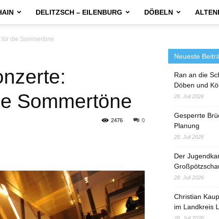
HAIN
DELITZSCH – EILENBURG
DÖBELN
ALTEN
t für die Sommertöne
Neueste Beitr
onzerte:
Ran an die Sc
Döben und Kö
 die Sommertöne
28. Juli 2026
Gesperrte Brü
2476
0
Planung
28. Juli 2026
Der Jugendka
Großpötzscha
28. Juli 2026
Christian Kau
im Landkreis L
28. Juli 2026