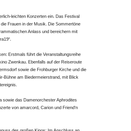
lich-leichten Konzerten ein. Das Festival
“ die Frauen in der Musik. Die Sommertöne
ammatischen Anlass und bereichern mit
ra19“.
en: Erstmals führt die Veranstaltungsreihe
ino Zwenkau. Ebenfalls auf der Reiseroute
ermsdorf sowie die Frohburger Kirche und die
Air-Bühne am Biedermeierstrand, mit Blick
ereignis.
la sowie das Damenorchester Aphrodites
nzerte von amarcord, Carion und Friend‘n
nuss des großen Kinos: Im Anschluss an