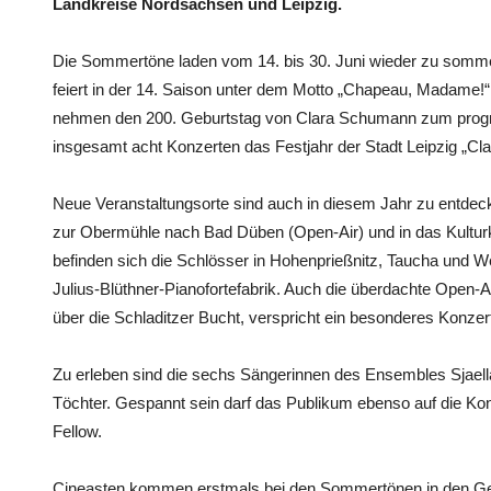
Landkreise Nordsachsen und Leipzig.
Die Sommertöne laden vom 14. bis 30. Juni wieder zu sommer
feiert in der 14. Saison unter dem Motto „Chapeau, Madame!
nehmen den 200. Geburtstag von Clara Schumann zum progr
insgesamt acht Konzerten das Festjahr der Stadt Leipzig „Cla
Neue Veranstaltungsorte sind auch in diesem Jahr zu entdeck
zur Obermühle nach Bad Düben (Open-Air) und in das Kulturk
befinden sich die Schlösser in Hohenprießnitz, Taucha und W
Julius-Blüthner-Pianofortefabrik. Auch die überdachte Open-
über die Schladitzer Bucht, verspricht ein besonderes Konzert
Zu erleben sind die sechs Sängerinnen des Ensembles Sjael
Töchter. Gespannt sein darf das Publikum ebenso auf die Ko
Fellow.
Cineasten kommen erstmals bei den Sommertönen in den Ge