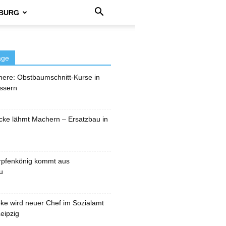
BURG
äge
here: Obstbaumschnitt-Kurse in
ssern
cke lähmt Machern – Ersatzbau in
rpfenkönig kommt aus
u
pke wird neuer Chef im Sozialamt
eipzig