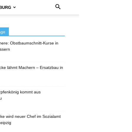
BURG
äge
here: Obstbaumschnitt-Kurse in
ssern
cke lähmt Machern – Ersatzbau in
rpfenkönig kommt aus
u
pke wird neuer Chef im Sozialamt
eipzig