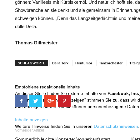
gönnen: Vanilleeis mit Kürbiskernöl. Und natürlich hofft sie, 
Showbranche an sie denkt und sie gemeinsam in Erinnerungen
schwelgen können. „Denn das Langzeitgedächtnis und meine K
dolle Della.
Thomas Gillmeister
SCHLAGWORTE
Della Tork
Hirntumor
Tanzorchester
Titelg
Empfohlene redaktionelle Inhalte
An dieser Stelle finden Sie externe Inhalte von
Facebook, Inc.
Mit dem Klick auf "Inhalte anzeigen" stimmen Sie zu, dass wir 
Inc.
anzeigen dürfen. Damit können personenbezogene Daten an
Inhalte anzeigen
Weitere Hinweise finden Sie in unseren
Datenschutzhinweisen
.
Vorheriger Artikel
Sommerlich leichte Konzerte: Vorverkaufsstart
Katz