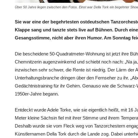
Über 50 Jahre liegen zwischen den Fotos. Einst war Della Tork ein begehrter Sh
Sie war eine der begehrtesten ostdeutschen Tanz­orcheste
Klappe sang und tanzte stets live auf Bühnen. Durch eine
Gesangsstimme, nicht aber ihren Humor. Am Sonntag feier
Die bescheidene 50-Quadratmeter-Wohnung ist jetzt ihre Bühn
Chemnitzerin augenzwinkernd und schiebt noch nach: „Na ja, s
inzwischen sehr schwer, die Rente ist niedrig. Der Lärm der 
Unterhaltungsbranche dringen über den Fernseher zu ihr. „Ab
Gedächtnistraining für ihr Gehirn. Genauso wie die Schwarz-W
1950er-Jahre begann.
Entdeckt wurde Adele Torke, wie sie eigentlich heißt, mit 16 
Meter kleine Sächsin fiel mit ihrer Stimme und ihrem Tempera
Deshalb wurde sie vom Fleck weg von Tanzorchestern engagie
Künstlernamen Della Tork durch die Lande zog. Dabei unterhie