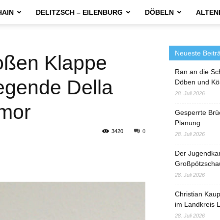
HAIN
DELITZSCH – EILENBURG
DÖBELN
ALTEN
Neueste Beitr
roßen Klappe
Ran an die Sc
egende Della
Döben und Kö
28. Juli 2026
umor
Gesperrte Brü
Planung
3420
0
28. Juli 2026
Der Jugendka
Großpötzscha
28. Juli 2026
Christian Kau
im Landkreis L
28. Juli 2026