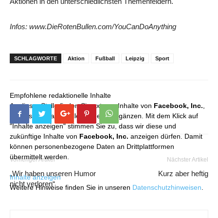
Aktionen in den unterschiedlichsten Themenfeldern.
Infos: www.DieRotenBullen.com/YouCanDoAnything
SCHLAGWORTE
Aktion
Fußball
Leipzig
Sport
Empfohlene redaktionelle Inhalte
An dieser Stelle finden Sie externe Inhalte von
Facebook, Inc.
,
die unser redaktionelles Angebot ergänzen. Mit dem Klick auf
"Inhalte anzeigen" stimmen Sie zu, dass wir diese und
zukünftige Inhalte von
Facebook, Inc.
anzeigen dürfen. Damit
können personenbezogene Daten an Drittplattformen
übermittelt werden.
Vorheriger Artikel
Nächster Artikel
„Wir haben unseren Humor
Kurz aber heftig
Inhalte anzeigen
nicht verloren“
Weitere Hinweise finden Sie in unseren
Datenschutzhinweisen
.