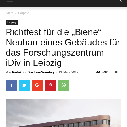
Start
Leipzig
Leipzig
Richtfest für die „Biene“ –
Neubau eines Gebäudes für
das Forschungszentrum
iDiv in Leipzig
Von
Redaktion SachsenSonntag
-
13. März 2019
2464
0