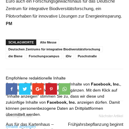
Euro auch ein Forschungsgewächshaus für das Deutsche
Zentrum für integrative Biodiversitätsforschung, ein
Pilotvorhaben für innovative Lösungen zur Energieeinsparung.
PM
SCHLAGWORTE
Alte Messe
Deutschen Zentrums für integrative Biodiversitätsforschung
die Biene
Forschungscampus
iDiv
Puschstraße
Empfohlene redaktionelle Inhalte
An dieser Stelle finden Sie externe Inhalte von
Facebook, Inc.
,
die unser redaktionelles Angebot ergänzen. Mit dem Klick auf
"Inhalte anzeigen" stimmen Sie zu, dass wir diese und
zukünftige Inhalte von
Facebook, Inc.
anzeigen dürfen. Damit
können personenbezogene Daten an Drittplattformen
übermittelt werden.
Vorheriger Artikel
Nächster Artikel
Aus für das Kartenhaus –
Frühjahrsbepflanzung beginnt
Inhalte anzeigen