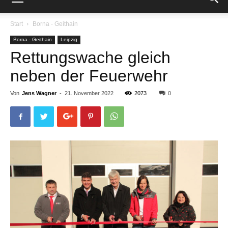
Start
Borna - Geithain
Borna - Geithain
Leipzig
Rettungswache gleich
neben der Feuerwehr
Von
Jens Wagner
-
21. November 2022
2073
0