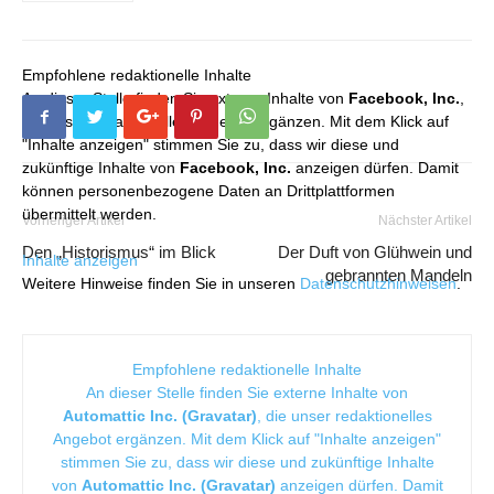
Empfohlene redaktionelle Inhalte
An dieser Stelle finden Sie externe Inhalte von
Facebook, Inc.
,
die unser redaktionelles Angebot ergänzen. Mit dem Klick auf
"Inhalte anzeigen" stimmen Sie zu, dass wir diese und
zukünftige Inhalte von
Facebook, Inc.
anzeigen dürfen. Damit
können personenbezogene Daten an Drittplattformen
übermittelt werden.
Vorheriger Artikel
Nächster Artikel
Den „Historismus“ im Blick
Der Duft von Glühwein und
Inhalte anzeigen
gebrannten Mandeln
Weitere Hinweise finden Sie in unseren
Datenschutzhinweisen
.
Empfohlene redaktionelle Inhalte
An dieser Stelle finden Sie externe Inhalte von
Automattic Inc. (Gravatar)
, die unser redaktionelles
Angebot ergänzen. Mit dem Klick auf "Inhalte anzeigen"
stimmen Sie zu, dass wir diese und zukünftige Inhalte
von
Automattic Inc. (Gravatar)
anzeigen dürfen. Damit