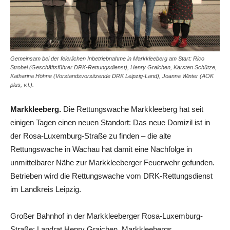
Gemeinsam bei der feierlichen Inbetriebnahme in Markkleeberg am Start: Rico
Strobel (Geschäftsführer DRK-Rettungsdienst), Henry Graichen, Karsten Schütze,
Katharina Höhne (Vorstandsvorsitzende DRK Leipzig-Land), Joanna Winter (AOK
plus, v.l.).
Markkleeberg.
Die Rettungswache Markkleeberg hat seit
einigen Tagen einen neuen Standort: Das neue Domizil ist in
der Rosa-Luxemburg-Straße zu finden – die alte
Rettungswache in Wachau hat damit eine Nachfolge in
unmittelbarer Nähe zur Markkleeberger Feuerwehr gefunden.
Betrieben wird die Rettungswache vom DRK-Rettungsdienst
im Landkreis Leipzig.
Großer Bahnhof in der Markkleeberger Rosa-Luxemburg-
Straße: Landrat Henry Graichen, Markkleebergs