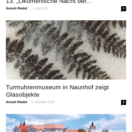
13. „Ökumenische Nacht der...
Annett Riedel
-
1. Juli 2019
0
Turmuhrenmuseum in Naunhof zeigt
Glasobjekte
Annett Riedel
-
9. Oktober 2019
0