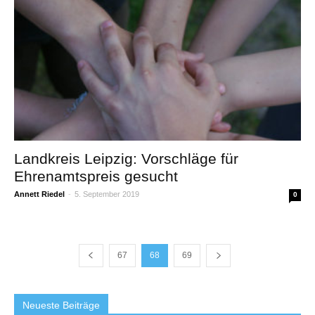
Landkreis Leipzig: Vorschläge für
Ehrenamtspreis gesucht
Annett Riedel
-
5. September 2019
0
67
68
69
Neueste Beiträge