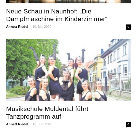
Neue Schau in Naunhof: „Die
Dampfmaschine im Kinderzimmer“
Annett Riedel
-
10. Mai 2019
0
Musikschule Muldental führt
Tanzprogramm auf
Annett Riedel
-
15. Juni 2019
0