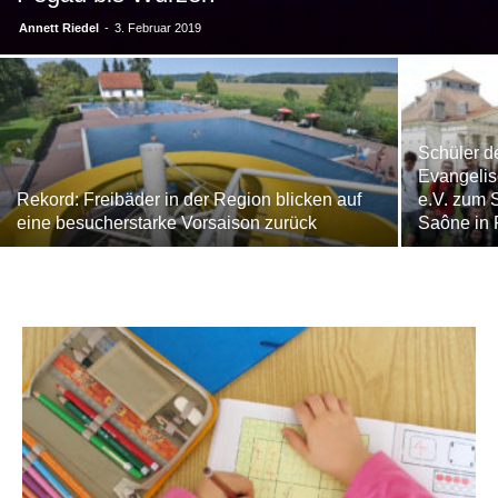
Annett Riedel
-
3. Februar 2019
Schüler d
Evangeli
Rekord: Freibäder in der Region blicken auf
e.V. zum 
eine besucherstarke Vorsaison zurück
Saône in 