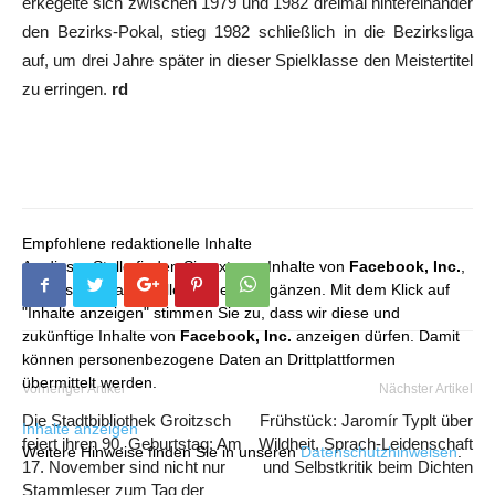
erkegelte sich zwischen 1979 und 1982 dreimal hintereinander
den Bezirks-Pokal, stieg 1982 schließlich in die Bezirksliga
auf, um drei Jahre später in dieser Spielklasse den Meistertitel
zu erringen.
rd
Empfohlene redaktionelle Inhalte
An dieser Stelle finden Sie externe Inhalte von
Facebook, Inc.
,
die unser redaktionelles Angebot ergänzen. Mit dem Klick auf
"Inhalte anzeigen" stimmen Sie zu, dass wir diese und
zukünftige Inhalte von
Facebook, Inc.
anzeigen dürfen. Damit
können personenbezogene Daten an Drittplattformen
übermittelt werden.
Vorheriger Artikel
Nächster Artikel
Die Stadtbibliothek Groitzsch
Frühstück: Jaromír Typlt über
Inhalte anzeigen
feiert ihren 90. Geburtstag: Am
Wildheit, Sprach-Leidenschaft
Weitere Hinweise finden Sie in unseren
Datenschutzhinweisen
.
17. November sind nicht nur
und Selbstkritik beim Dichten
Stammleser zum Tag der