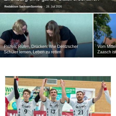
Redaktion SachsenSonntag
-
28. Juli 2026
Prüfen, Rufen, Drücken: Wie Delitzscher
Vom Mittel
Schüler lernen, Leben zu retten
Zaasch ist