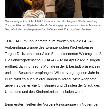
Orientierung auf der LAGA 2022: Frau Klein von der Torgauer Stadtverwaltung
(3.v.r.) erklärt den Mitgliedern der Vorbereitungsgruppe, wo sich in drei Jahren das
Herzstück der Landesgartenschau befinden wird. Foto: Andreas Bechert
TORGAU. Im Januar tagte zum zweiten Mal die LAGA-
Vorbereitungsgruppe des Evangelischen Kirchenkreises
Torgau-Delitzsch in der Alten Superintendentur Wintergrüne 2.
Die Landesgartenschau (LAGA) wird im April 2022 in Torgau
eröffnet, dann für sechs Monate in der Elbestadt präsent sein
und ihre Besucher empfangen. Wie im vergangenen Jahr in
Burg, wird es auch in drei Jahren in Torgau viele Angebote
geben, zu denen die Christinnen und Christen der Stadt, des
Umlandes und des Kirchenkreises einladen werden.
Beim ersten Treffen der Vorbereitungsgruppe im November