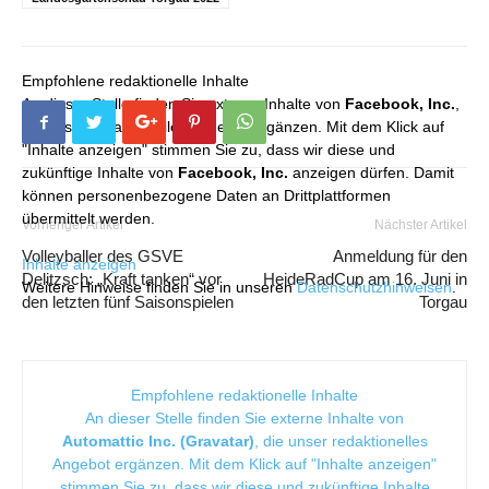
Empfohlene redaktionelle Inhalte
An dieser Stelle finden Sie externe Inhalte von
Facebook, Inc.
,
die unser redaktionelles Angebot ergänzen. Mit dem Klick auf
"Inhalte anzeigen" stimmen Sie zu, dass wir diese und
zukünftige Inhalte von
Facebook, Inc.
anzeigen dürfen. Damit
können personenbezogene Daten an Drittplattformen
übermittelt werden.
Vorheriger Artikel
Nächster Artikel
Volleyballer des GSVE
Anmeldung für den
Inhalte anzeigen
Delitzsch: „Kraft tanken“ vor
HeideRadCup am 16. Juni in
Weitere Hinweise finden Sie in unseren
Datenschutzhinweisen
.
den letzten fünf Saisonspielen
Torgau
Empfohlene redaktionelle Inhalte
An dieser Stelle finden Sie externe Inhalte von
Automattic Inc. (Gravatar)
, die unser redaktionelles
Angebot ergänzen. Mit dem Klick auf "Inhalte anzeigen"
stimmen Sie zu, dass wir diese und zukünftige Inhalte