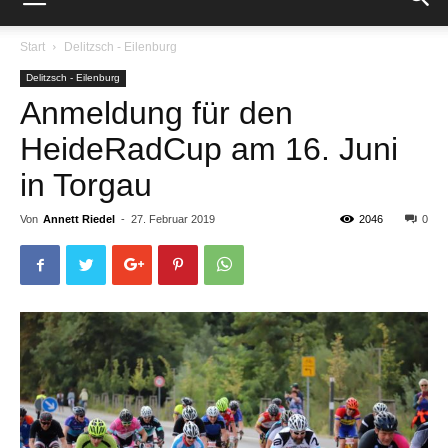
Start
Delitzsch - Eilenburg
Delitzsch - Eilenburg
Anmeldung für den
HeideRadCup am 16. Juni
in Torgau
Von
Annett Riedel
-
27. Februar 2019
2046
0