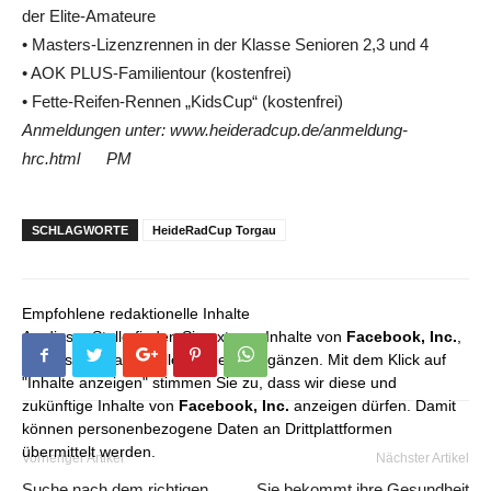
der Elite-Amateure
• Masters-Lizenzrennen in der Klasse Senioren 2,3 und 4
• AOK PLUS-Familientour (kostenfrei)
• Fette-Reifen-Rennen „KidsCup“ (kostenfrei)
Anmeldungen unter: www.heideradcup.de/anmeldung-
hrc.html
PM
SCHLAGWORTE
HeideRadCup Torgau
Empfohlene redaktionelle Inhalte
An dieser Stelle finden Sie externe Inhalte von
Facebook, Inc.
,
die unser redaktionelles Angebot ergänzen. Mit dem Klick auf
"Inhalte anzeigen" stimmen Sie zu, dass wir diese und
zukünftige Inhalte von
Facebook, Inc.
anzeigen dürfen. Damit
können personenbezogene Daten an Drittplattformen
übermittelt werden.
Vorheriger Artikel
Nächster Artikel
Suche nach dem richtigen
Sie bekommt ihre Gesundheit