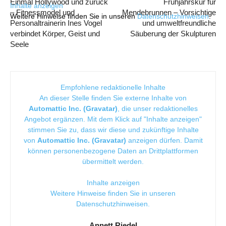
Einmal Hollywood und zurück
Frühjahrskur für
Inhalte anzeigen
– Fitnessmodel und
Mendebrunnen – Vorsichtige
Weitere Hinweise finden Sie in unseren
Datenschutzhinweisen
.
Personaltrainerin Ines Vogel
und umweltfreundliche
verbindet Körper, Geist und
Säuberung der Skulpturen
Seele
Empfohlene redaktionelle Inhalte
An dieser Stelle finden Sie externe Inhalte von
Automattic Inc. (Gravatar)
, die unser redaktionelles
Angebot ergänzen. Mit dem Klick auf "Inhalte anzeigen"
stimmen Sie zu, dass wir diese und zukünftige Inhalte
von
Automattic Inc. (Gravatar)
anzeigen dürfen. Damit
können personenbezogene Daten an Drittplattformen
übermittelt werden.
Inhalte anzeigen
Weitere Hinweise finden Sie in unseren
Datenschutzhinweisen
.
Annett Riedel