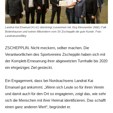
Landrat Kai Emanuel (4.v.li.) überbringt zusammen mit Jörg Kiesewetter (MdL) Falk
Bodenhausen und seinen Mitstreitern vom SV Zschepplin die gute Kunde. Foto:
Landratsamt/Bley
ZSCHEPPLIN. Nicht meckern, selber machen. Die
Verantwortlichen des Sportvereins Zschepplin haben sich mit
der Komplett-Erneuerung ihrer abgewetzten Turnhalle bis 2020
ein ehrgeiziges Ziel gesteckt.
Ein Engagement, dass bei Nordsachsens Landrat Kai
Emanuel gut ankommt. „Wenn sich Leute so für ihren Verein
und damit auch für den Ort so engagieren, zeigt das, wie sehr
sich die Menschen mit ihrer Heimat identifizieren. Das schafft
einen ganz anderen Wert“, begründet er.