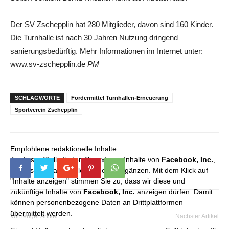
Der SV Zschepplin hat 280 Mitglieder, davon sind 160 Kinder.
Die Turnhalle ist nach 30 Jahren Nutzung dringend
sanierungsbedürftig. Mehr Informationen im Internet unter:
www.sv-zschepplin.de
PM
SCHLAGWORTE
Fördermittel Turnhallen-Erneuerung
Sportverein Zschepplin
Empfohlene redaktionelle Inhalte
An dieser Stelle finden Sie externe Inhalte von
Facebook, Inc.
,
die unser redaktionelles Angebot ergänzen. Mit dem Klick auf
"Inhalte anzeigen" stimmen Sie zu, dass wir diese und
zukünftige Inhalte von
Facebook, Inc.
anzeigen dürfen. Damit
können personenbezogene Daten an Drittplattformen
übermittelt werden.
Vorheriger Artikel
Nächster Artikel