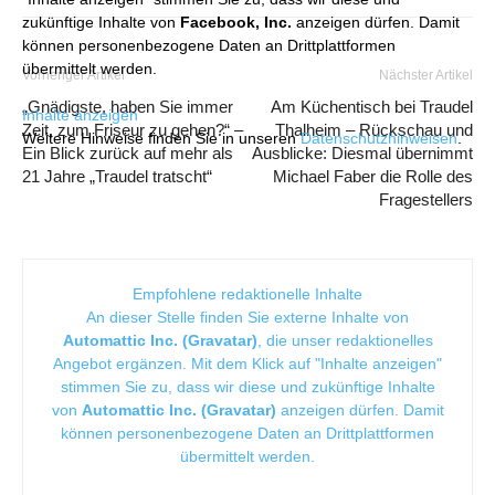
zukünftige Inhalte von
Facebook, Inc.
anzeigen dürfen. Damit
können personenbezogene Daten an Drittplattformen
übermittelt werden.
Vorheriger Artikel
Nächster Artikel
„Gnädigste, haben Sie immer
Am Küchentisch bei Traudel
Inhalte anzeigen
Zeit, zum Friseur zu gehen?“ –
Thalheim – Rückschau und
Weitere Hinweise finden Sie in unseren
Datenschutzhinweisen
.
Ein Blick zurück auf mehr als
Ausblicke: Diesmal übernimmt
21 Jahre „Traudel tratscht“
Michael Faber die Rolle des
Fragestellers
Empfohlene redaktionelle Inhalte
An dieser Stelle finden Sie externe Inhalte von
Automattic Inc. (Gravatar)
, die unser redaktionelles
Angebot ergänzen. Mit dem Klick auf "Inhalte anzeigen"
stimmen Sie zu, dass wir diese und zukünftige Inhalte
von
Automattic Inc. (Gravatar)
anzeigen dürfen. Damit
können personenbezogene Daten an Drittplattformen
übermittelt werden.