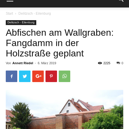
Start
Delitzsch - Eilenburg
Delitzsch - Eilenburg
Abfischen am Wallgraben:
Fangdamm in der
Holzstraße geplant
Von
Annett Riedel
-
6. März 2019
2225
0