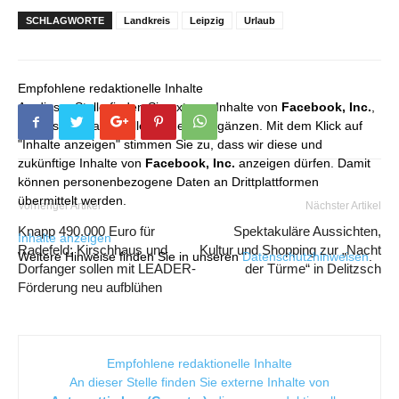
SCHLAGWORTE
Landkreis
Leipzig
Urlaub
Empfohlene redaktionelle Inhalte
An dieser Stelle finden Sie externe Inhalte von
Facebook, Inc.
,
die unser redaktionelles Angebot ergänzen. Mit dem Klick auf
"Inhalte anzeigen" stimmen Sie zu, dass wir diese und
zukünftige Inhalte von
Facebook, Inc.
anzeigen dürfen. Damit
können personenbezogene Daten an Drittplattformen
übermittelt werden.
Vorheriger Artikel
Nächster Artikel
Knapp 490.000 Euro für
Spektakuläre Aussichten,
Inhalte anzeigen
Radefeld: Kirschhaus und
Kultur und Shopping zur „Nacht
Weitere Hinweise finden Sie in unseren
Datenschutzhinweisen
.
Dorfanger sollen mit LEADER-
der Türme“ in Delitzsch
Förderung neu aufblühen
Empfohlene redaktionelle Inhalte
An dieser Stelle finden Sie externe Inhalte von