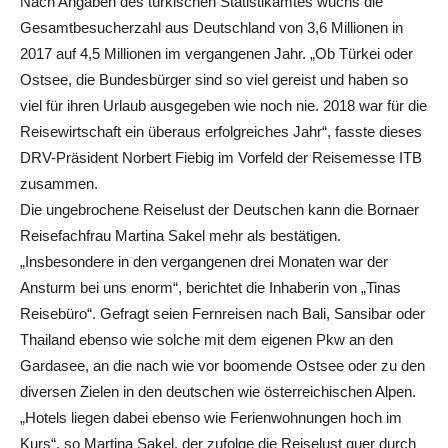
Nach Angaben des türkischen Statistikamtes wuchs die
Gesamtbesucherzahl aus Deutschland von 3,6 Millionen in
2017 auf 4,5 Millionen im vergangenen Jahr. „Ob Türkei oder
Ostsee, die Bundesbürger sind so viel gereist und haben so
viel für ihren Urlaub ausgegeben wie noch nie. 2018 war für die
Reisewirtschaft ein überaus erfolgreiches Jahr“, fasste dieses
DRV-Präsident Norbert Fiebig im Vorfeld der Reisemesse ITB
zusammen.
Die ungebrochene Reiselust der Deutschen kann die Bornaer
Reisefachfrau Martina Sakel mehr als bestätigen.
„Insbesondere in den vergangenen drei Monaten war der
Ansturm bei uns enorm“, berichtet die Inhaberin von „Tinas
Reisebüro“. Gefragt seien Fernreisen nach Bali, Sansibar oder
Thailand ebenso wie solche mit dem eigenen Pkw an den
Gardasee, an die nach wie vor boomende Ostsee oder zu den
diversen Zielen in den deutschen wie österreichischen Alpen.
„Hotels liegen dabei ebenso wie Ferienwohnungen hoch im
Kurs“, so Martina Sakel, der zufolge die Reiselust quer durch