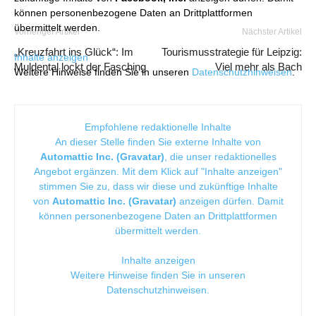
können personenbezogene Daten an Drittplattformen
übermittelt werden.
Vorheriger Artikel
Nächster Artikel
„Kreuzfahrt ins Glück“: Im
Tourismusstrategie für Leipzig:
Inhalte anzeigen
Muldental lockt der Fasching
Viel mehr als Bach
Weitere Hinweise finden Sie in unseren
Datenschutzhinweisen
.
Empfohlene redaktionelle Inhalte
An dieser Stelle finden Sie externe Inhalte von
Automattic Inc. (Gravatar)
, die unser redaktionelles
Angebot ergänzen. Mit dem Klick auf "Inhalte anzeigen"
stimmen Sie zu, dass wir diese und zukünftige Inhalte
von
Automattic Inc. (Gravatar)
anzeigen dürfen. Damit
können personenbezogene Daten an Drittplattformen
übermittelt werden.
Inhalte anzeigen
Weitere Hinweise finden Sie in unseren
Datenschutzhinweisen
.