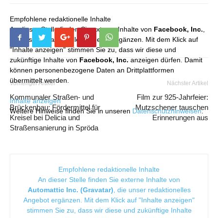
Empfohlene redaktionelle Inhalte
An dieser Stelle finden Sie externe Inhalte von
Facebook, Inc.
,
die unser redaktionelles Angebot ergänzen. Mit dem Klick auf
"Inhalte anzeigen" stimmen Sie zu, dass wir diese und
zukünftige Inhalte von
Facebook, Inc.
anzeigen dürfen. Damit
können personenbezogene Daten an Drittplattformen
übermittelt werden.
Vorheriger Artikel
Nächster Artikel
Kommunaler Straßen- und
Film zur 925-Jahrfeier:
Inhalte anzeigen
Brückenbau: Fördermittel für
Mutzschener tauschen
Weitere Hinweise finden Sie in unseren
Datenschutzhinweisen
.
Kreisel bei Delicia und
Erinnerungen aus
Straßensanierung in Spröda
Empfohlene redaktionelle Inhalte
An dieser Stelle finden Sie externe Inhalte von
Automattic Inc. (Gravatar)
, die unser redaktionelles
Angebot ergänzen. Mit dem Klick auf "Inhalte anzeigen"
stimmen Sie zu, dass wir diese und zukünftige Inhalte