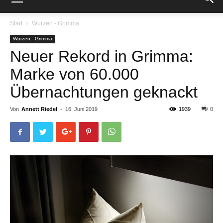
Start
Wurzen - Grimma
Wurzen - Grimma
Neuer Rekord in Grimma:
Marke von 60.000
Übernachtungen geknackt
Von
Annett Riedel
-
16. Juni 2019
1939
0