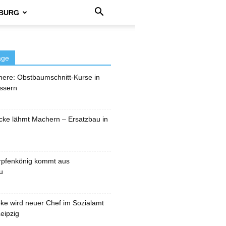
BURG
äge
here: Obstbaumschnitt-Kurse in
ssern
cke lähmt Machern – Ersatzbau in
rpfenkönig kommt aus
u
pke wird neuer Chef im Sozialamt
eipzig