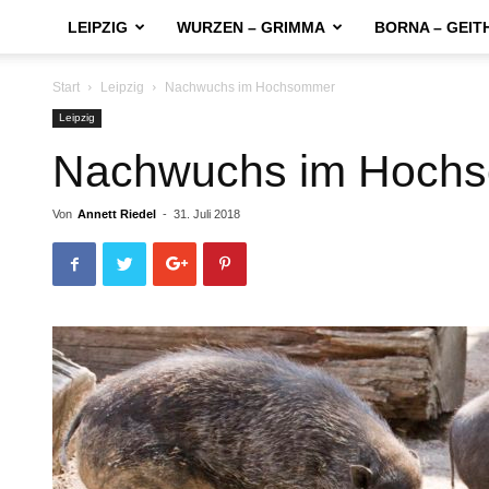
LEIPZIG
WURZEN – GRIMMA
BORNA – GEIT
Start
Leipzig
Nachwuchs im Hochsommer
Leipzig
Nachwuchs im Hoch
Von
Annett Riedel
-
31. Juli 2018