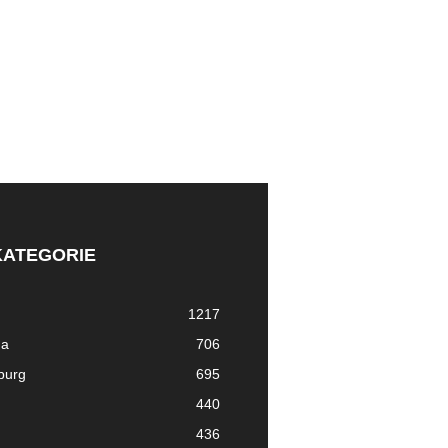
KATEGORIE
1217
ma
706
nburg
695
440
436