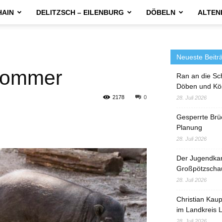
HAIN
DELITZSCH – EILENBURG
DÖBELN
ALTEN
Neueste Beitr
sommer
Ran an die Sc
Döben und Kö
2178
0
28. Juli 2026
Gesperrte Brü
Planung
28. Juli 2026
Der Jugendka
Großpötzscha
28. Juli 2026
Christian Kau
im Landkreis L
28. Juli 2026