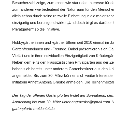
Besucherzahl zeige, zum einen wie stark das Interesse für da
zum anderen wie bedeutend der Naturraum für den Menschen 
allein schon durch seine reizvolle Einbettung in die malerisc
einzigartig und beruhigend wirke. „Und doch birgt es darüber h
Privatgärten“ so die Initiative.
Hobbygärtnerinnen und -gärtner öffnen seit 2010 einmal im Ja
Gartenfreundinnen und -Freunde. Dabei präsentieren sich G
Vielfalt und in ihrer individuellen Einzigartigkeit von Kräuterg
Neben dem einzigen klassizistischen Privatgarten aus der Ze
haben sich bereits unter anderem Gartenbesitzer aus den U
angemeldet. Bis zum 30. März können sich weiter Interessierte
Initiatorin Annett Antonia Gräske anmelden. Die Teilnehmerzah
Der Tag der offenen Gartenpforten findet am Sonnabend, dem 1
Anmeldung bis zum 30. März unter angraeske@gmail.com. We
gartenpforte-muldental.de.