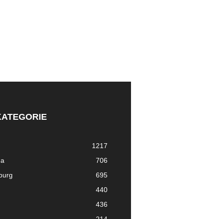
KATEGORIE
1217
ma
706
nburg
695
440
436