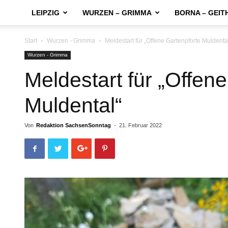
LEIPZIG
WURZEN – GRIMMA
BORNA – GEIT
Start
Wurzen - Grimma
Meldestart für „Offene Gartenpforte Muldenta
Wurzen - Grimma
Meldestart für „Offen
Muldental“
Von
Redaktion SachsenSonntag
-
21. Februar 2022