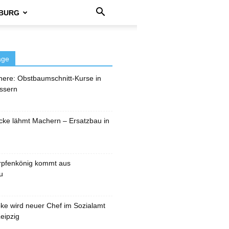
BURG
äge
here: Obstbaumschnitt-Kurse in
ssern
cke lähmt Machern – Ersatzbau in
rpfenkönig kommt aus
u
pke wird neuer Chef im Sozialamt
eipzig