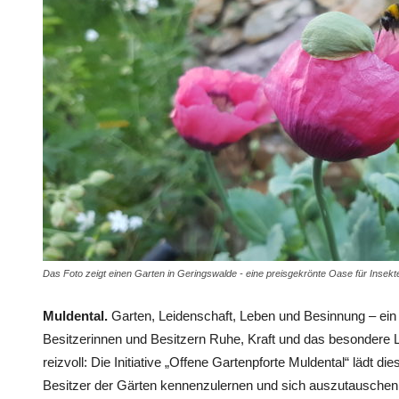
Das Foto zeigt einen Garten in Geringswalde - eine preisgekrönte Oase für Insekte
Muldental.
Garten, Leidenschaft, Leben und Besinnung – ein
Besitzerinnen und Besitzern Ruhe, Kraft und das besondere L
reizvoll: Die Initiative „Offene Gartenpforte Muldental“ lädt d
Besitzer der Gärten kennenzulernen und sich auszutauschen