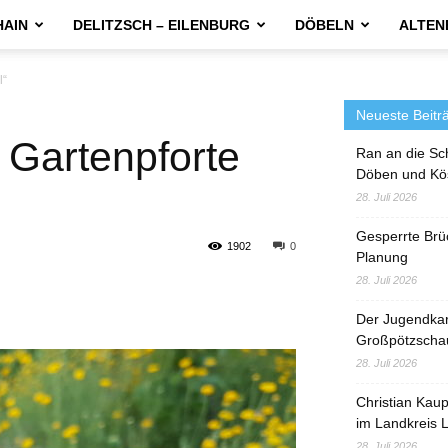
HAIN
DELITZSCH – EILENBURG
DÖBELN
ALTEN
l“
Neueste Beitr
e Gartenpforte
Ran an die Sc
Döben und Kö
28. Juli 2026
Gesperrte Brü
1902
0
Planung
28. Juli 2026
Der Jugendka
Großpötzscha
28. Juli 2026
Christian Kau
im Landkreis L
28. Juli 2026