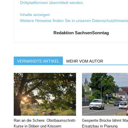
Drittplattformen übermittelt werden.
Inhalte anzeigen
Weitere Hinweise finden Sie in unseren
Datenschutzhinwei
Redaktion SachsenSonntag
VERWANDTE ARTIKEL
MEHR VOM AUTOR
Ran an die Schere: Obstbaumschnitt-
Gesperrte Brücke lähmt Ma
Kurse in Döben und Kössern
Ersatzbau in Planung