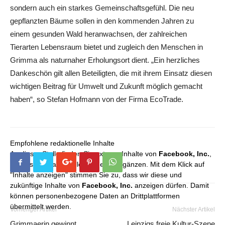
sondern auch ein starkes Gemeinschaftsgefühl. Die neu
gepflanzten Bäume sollen in den kommenden Jahren zu
einem gesunden Wald heranwachsen, der zahlreichen
Tierarten Lebensraum bietet und zugleich den Menschen in
Grimma als naturnaher Erholungsort dient. „Ein herzliches
Dankeschön gilt allen Beteiligten, die mit ihrem Einsatz diesen
wichtigen Beitrag für Umwelt und Zukunft möglich gemacht
haben“, so Stefan Hofmann von der Firma EcoTrade.
Empfohlene redaktionelle Inhalte
An dieser Stelle finden Sie externe Inhalte von
Facebook, Inc.
,
die unser redaktionelles Angebot ergänzen. Mit dem Klick auf
"Inhalte anzeigen" stimmen Sie zu, dass wir diese und
zukünftige Inhalte von
Facebook, Inc.
anzeigen dürfen. Damit
können personenbezogene Daten an Drittplattformen
übermittelt werden.
Vorheriger Artikel
Nächster Artikel
Grimmaerin gewinnt
Leipzigs freie Kultur-Szene