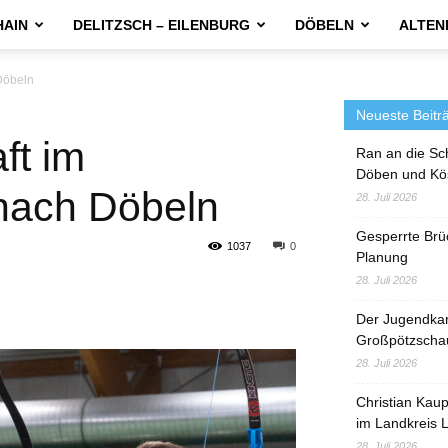
HAIN
DELITZSCH – EILENBURG
DÖBELN
ALTEN
Döbeln
Neueste Beitr
ft im
Ran an die Sc
Döben und Kö
nach Döbeln
28. Juli 2026
Gesperrte Brü
1037
0
Planung
28. Juli 2026
Der Jugendka
Großpötzscha
28. Juli 2026
Christian Kau
im Landkreis L
28. Juli 2026