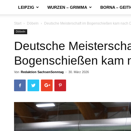
LEIPZIG
WURZEN – GRIMMA
BORNA – GEIT
Start
Döbeln
Deutsche Meisterschaft im Bogenschießen kam nach 
Döbeln
Deutsche Meisterscha
Bogenschießen kam 
Von
Redaktion SachsenSonntag
-
30. März 2026