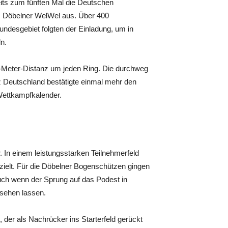
its zum fünften Mal die Deutschen
 Döbelner WelWel aus. Über 400
esgebiet folgten der Einladung, um in
ln.
 18-Meter-Distanz um jeden Ring. Die durchweg
 Deutschland bestätigte einmal mehr den
Wettkampfkalender.
. In einem leistungsstarken Teilnehmerfeld
ielt. Für die Döbelner Bogenschützen gingen
Auch wenn der Sprung auf das Podest in
 sehen lassen.
der als Nachrücker ins Starterfeld gerückt