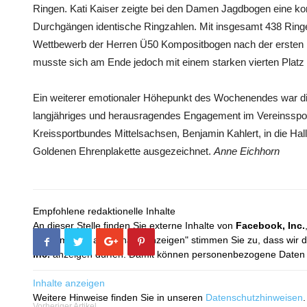
Ringen. Kati Kaiser zeigte bei den Damen Jagdbogen eine kons
Durchgängen identische Ringzahlen. Mit insgesamt 438 Ringen
Wettbewerb der Herren Ü50 Kompositbogen nach der ersten H
musste sich am Ende jedoch mit einem starken vierten Platz
Ein weiterer emotionaler Höhepunkt des Wochenendes war d
langjähriges und herausragendes Engagement im Vereinsspo
Kreissportbundes Mittelsachsen, Benjamin Kahlert, in die H
Goldenen Ehrenplakette ausgezeichnet.
Anne Eichhorn
Empfohlene redaktionelle Inhalte
An dieser Stelle finden Sie externe Inhalte von
Facebook, Inc.
Mit dem Klick auf "Inhalte anzeigen" stimmen Sie zu, dass wir 
Inc.
anzeigen dürfen. Damit können personenbezogene Daten an
Inhalte anzeigen
Weitere Hinweise finden Sie in unseren
Datenschutzhinweisen
.
Vorheriger Artikel