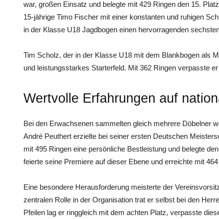
war, großen Einsatz und belegte mit 429 Ringen den 15. Plat
15-jährige Timo Fischer mit einer konstanten und ruhigen Sch
in der Klasse U18 Jagdbogen einen hervorragenden sechsten
Tim Scholz, der in der Klasse U18 mit dem Blankbogen als Mitf
und leistungsstarkes Starterfeld. Mit 362 Ringen verpasste e
Wertvolle Erfahrungen auf natio
Bei den Erwachsenen sammelten gleich mehrere Döbelner wer
André Peuthert erzielte bei seiner ersten Deutschen Meisters
mit 495 Ringen eine persönliche Bestleistung und belegte den
feierte seine Premiere auf dieser Ebene und erreichte mit 46
Eine besondere Herausforderung meisterte der Vereinsvorsi
zentralen Rolle in der Organisation trat er selbst bei den He
Pfeilen lag er ringgleich mit dem achten Platz, verpasste di