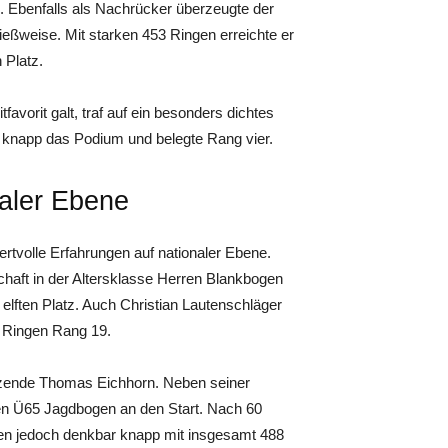
z. Ebenfalls als Nachrücker überzeugte der
ießweise. Mit starken 453 Ringen erreichte er
 Platz.
avorit galt, traf auf ein besonders dichtes
r knapp das Podium und belegte Rang vier.
naler Ebene
tvolle Erfahrungen auf nationaler Ebene.
chaft in der Altersklasse Herren Blankbogen
 elften Platz. Auch Christian Lautenschläger
4 Ringen Rang 19.
tzende Thomas Eichhorn. Neben seiner
rren Ü65 Jagdbogen an den Start. Nach 60
esen jedoch denkbar knapp mit insgesamt 488