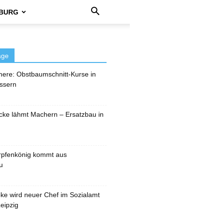
BURG
äge
here: Obstbaumschnitt-Kurse in
ssern
cke lähmt Machern – Ersatzbau in
rpfenkönig kommt aus
u
pke wird neuer Chef im Sozialamt
eipzig