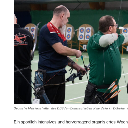
Deutsche Meisterschaften des DBSV im Bogenschießen ohne Visier im Döbelner W
Ein sportlich intensives und hervorragend organisiertes Woch