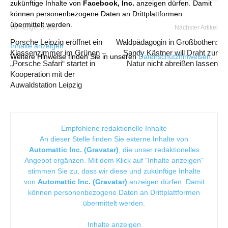
zukünftige Inhalte von
Facebook, Inc.
anzeigen dürfen. Damit
können personenbezogene Daten an Drittplattformen
übermittelt werden.
Vorheriger Artikel
Nächster Artikel
Porsche Leipzig eröffnet ein
Waldpädagogin in Großbothen:
Inhalte anzeigen
Klassenzimmer im Grünen –
Sandy Kästner will Draht zur
Weitere Hinweise finden Sie in unseren
Datenschutzhinweisen
.
„Porsche Safari“ startet in
Natur nicht abreißen lassen
Kooperation mit der
Auwaldstation Leipzig
Empfohlene redaktionelle Inhalte
An dieser Stelle finden Sie externe Inhalte von
Automattic Inc. (Gravatar)
, die unser redaktionelles
Angebot ergänzen. Mit dem Klick auf "Inhalte anzeigen"
stimmen Sie zu, dass wir diese und zukünftige Inhalte
von
Automattic Inc. (Gravatar)
anzeigen dürfen. Damit
können personenbezogene Daten an Drittplattformen
übermittelt werden.
Inhalte anzeigen