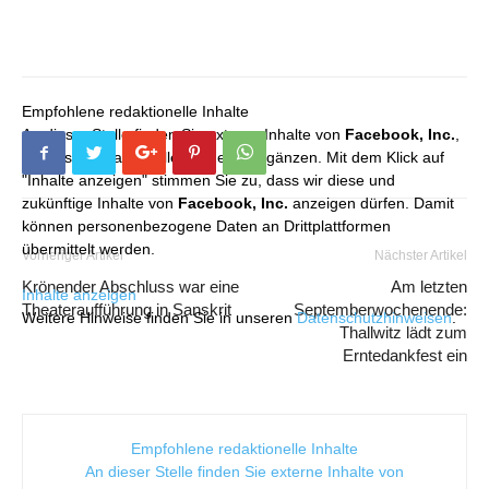
Empfohlene redaktionelle Inhalte
An dieser Stelle finden Sie externe Inhalte von
Facebook, Inc.
,
die unser redaktionelles Angebot ergänzen. Mit dem Klick auf
"Inhalte anzeigen" stimmen Sie zu, dass wir diese und
zukünftige Inhalte von
Facebook, Inc.
anzeigen dürfen. Damit
können personenbezogene Daten an Drittplattformen
übermittelt werden.
Vorheriger Artikel
Nächster Artikel
Krönender Abschluss war eine
Am letzten
Inhalte anzeigen
Theateraufführung in Sanskrit
Septemberwochenende:
Weitere Hinweise finden Sie in unseren
Datenschutzhinweisen
.
Thallwitz lädt zum
Erntedankfest ein
Empfohlene redaktionelle Inhalte
An dieser Stelle finden Sie externe Inhalte von