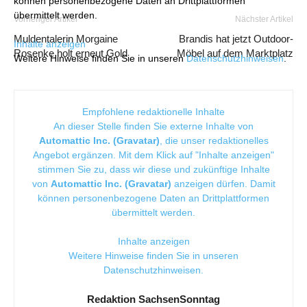
können personenbezogene Daten an Drittplattformen
übermittelt werden.
Vorheriger Artikel
Nächster Artikel
Muldentalerin Morgaine
Brandis hat jetzt Outdoor-
Inhalte anzeigen
Rosenke holt erneut Gold
Möbel auf dem Marktplatz
Weitere Hinweise finden Sie in unseren
Datenschutzhinweisen
.
Empfohlene redaktionelle Inhalte
An dieser Stelle finden Sie externe Inhalte von
Automattic Inc. (Gravatar)
, die unser redaktionelles
Angebot ergänzen. Mit dem Klick auf "Inhalte anzeigen"
stimmen Sie zu, dass wir diese und zukünftige Inhalte
von
Automattic Inc. (Gravatar)
anzeigen dürfen. Damit
können personenbezogene Daten an Drittplattformen
übermittelt werden.
Inhalte anzeigen
Weitere Hinweise finden Sie in unseren
Datenschutzhinweisen
.
Redaktion SachsenSonntag