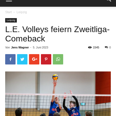
Start
Leipzig
Leipzig
L.E. Volleys feiern Zweitliga-
Comeback
Von
Jens Wagner
-
5. Juni 2023
1545
0