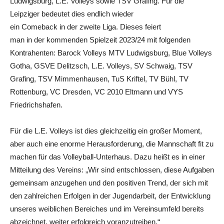
Ludwigsburg, L.E. Volleys sowie TSV Grafing. Für die
Leipziger bedeutet dies endlich wieder
ein Comeback in der zweite Liga. Dieses feiert
man in der kommenden Spielzeit 2023/24 mit folgenden
Kontrahenten: Barock Volleys MTV Ludwigsburg, Blue Volleys
Gotha, GSVE Delitzsch, L.E. Volleys, SV Schwaig, TSV
Grafing, TSV Mimmenhausen, TuS Kriftel, TV Bühl, TV
Rottenburg, VC Dresden, VC 2010 Eltmann und VYS
Friedrichshafen.
Für die L.E. Volleys ist dies gleichzeitig ein großer Moment,
aber auch eine enorme Herausforderung, die Mannschaft fit zu
machen für das Volleyball-Unterhaus. Dazu heißt es in einer
Mitteilung des Vereins: „Wir sind entschlossen, diese Aufgaben
gemeinsam anzugehen und den positiven Trend, der sich mit
den zahlreichen Erfolgen in der Jugendarbeit, der Entwicklung
unseres weiblichen Bereiches und im Vereinsumfeld bereits
abzeichnet, weiter erfolgreich voranzutreiben.“