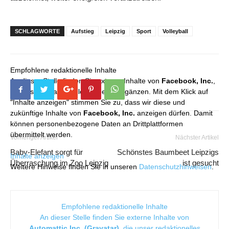
SCHLAGWORTE
Aufstieg
Leipzig
Sport
Volleyball
Empfohlene redaktionelle Inhalte
An dieser Stelle finden Sie externe Inhalte von
Facebook, Inc.
,
die unser redaktionelles Angebot ergänzen. Mit dem Klick auf
"Inhalte anzeigen" stimmen Sie zu, dass wir diese und
zukünftige Inhalte von
Facebook, Inc.
anzeigen dürfen. Damit
können personenbezogene Daten an Drittplattformen
übermittelt werden.
Vorheriger Artikel
Nächster Artikel
Baby-Elefant sorgt für
Schönstes Baumbeet Leipzigs
Inhalte anzeigen
Überraschung im Zoo Leipzig
ist gesucht
Weitere Hinweise finden Sie in unseren
Datenschutzhinweisen
.
Empfohlene redaktionelle Inhalte
An dieser Stelle finden Sie externe Inhalte von
Automattic Inc. (Gravatar)
, die unser redaktionelles