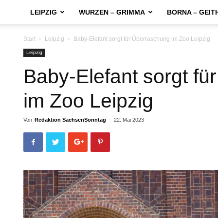
LEIPZIG
WURZEN – GRIMMA
BORNA – GEIT
Start
Leipzig
Baby-Elefant sorgt für Überraschung im Zoo Leipzig
Leipzig
Baby-Elefant sorgt f
im Zoo Leipzig
Von
Redaktion SachsenSonntag
-
22. Mai 2023