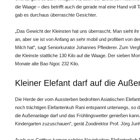
die Waage – dies betrifft auch die gerade mal eine Hand voll
gab es durchaus überraschte Gesichter.
„Das Gewicht der Kleinsten hat uns überrascht. Man sieht ihr 
an, aber sie ist von Anfang an sehr mobil und profitiert von de
Milch hat“, sagt Seniorkurator Johannes Pfleiderer. Zum Verg
die Kleinste stattliche 130 Kilo auf die Waage. Der sieben Mon
Monate alte Bao Ngoc 232 Kilo.
Kleiner Elefant darf auf die Auß
Die Herde der vom Aussterben bedrohten Asiatischen Elefan
noch trächtigen Elefantenkuh Rani entspannt unterwegs, so d
die Außenanlage darf und das Frühlingswetter genießen kann. 
Kindergarten zuzuschauen“, gerät Zoodirektor Prof. Jörg Ju
Auch aus Cottbus kamen schöne Neuigkeiten: Elefantenkuh 