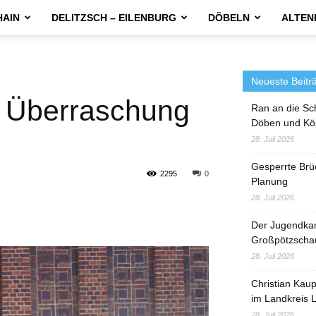
HAIN
DELITZSCH – EILENBURG
DÖBELN
ALTEN
Neueste Beitr
ür Überraschung
Ran an die Sc
Döben und Kö
28. Juli 2026
Gesperrte Brü
2295
0
Planung
28. Juli 2026
Der Jugendka
Großpötzscha
28. Juli 2026
Christian Kau
im Landkreis L
28. Juli 2026