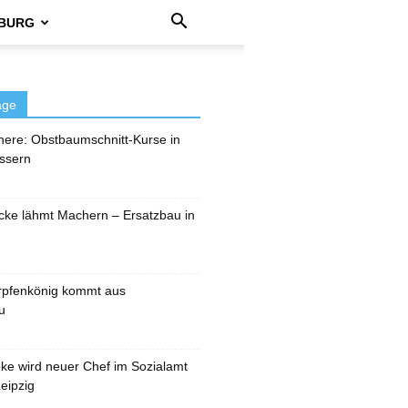
BURG
äge
here: Obstbaumschnitt-Kurse in
ssern
cke lähmt Machern – Ersatzbau in
rpfenkönig kommt aus
u
pke wird neuer Chef im Sozialamt
eipzig